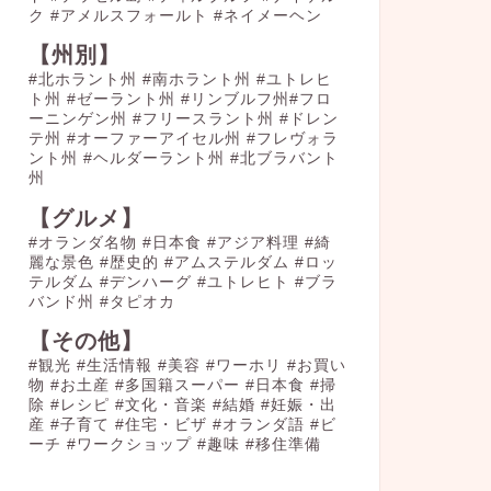
ク
#アメルスフォールト
#ネイメーヘン
【州別】
#北ホラント州 #南ホラント州 #ユトレヒ
ト州 #ゼーラント州 #リンブルフ州#フロ
ーニンゲン州 #フリースラント州 #ドレン
テ州 #オーファーアイセル州 #フレヴォラ
ント州 #ヘルダーラント州 #北ブラバント
州
【グルメ】
#オランダ名物
#日本食
#アジア料理
#綺
麗な景色
#歴史的
#アムステルダム
#ロッ
テルダム
#デンハーグ
#ユトレヒト
#ブラ
バンド州
#タピオカ
【その他】
#観光
#生活情報
#美容
#ワーホリ
#お買い
物
#お土産
#多国籍スーパー
#日本食
#掃
除
#レシピ
#文化・音楽
#結婚
#妊娠・出
産
#子育て
#住宅・ビザ
#オランダ語
#ビ
ーチ
#ワークショップ
#趣味
#移住準備