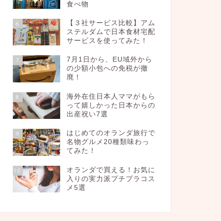
食べ物
【３社サービス比較】アム
6
ステルダムで日本食材宅配
サービスを使ってみた！
7月1日から、EU域外から
7
の少額小包への免税が撤
廃！
海外在住日本人ママがもら
8
って嬉しかった日本からの
出産祝い7選
はじめてのオランダ旅行で
9
名物グルメ20種類味わっ
てみた！
オランダで買える！お気に
10
入りの実力派プチプラコス
メ5選