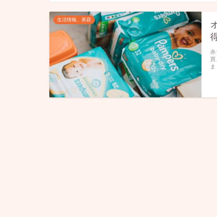
生活情報、美容
赤
買
ま