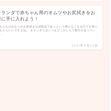
オランダで赤ちゃん用のオムツやお尻拭きをお
得に手に入れよう！
ちゃんのおむつやお尻拭きは消耗品であっという間になくなるのでお得に
えたらいいですよね。 オランダではいつもどこかしらで割引があってい
 …
2021年8月26日