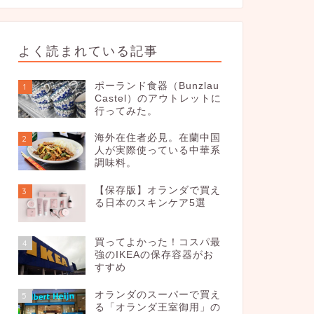
よく読まれている記事
ポーランド食器（Bunzlau
1
Castel）のアウトレットに
行ってみた。
海外在住者必見。在蘭中国
2
人が実際使っている中華系
調味料。
【保存版】オランダで買え
3
る日本のスキンケア5選
買ってよかった！コスパ最
4
強のIKEAの保存容器がお
すすめ
オランダのスーパーで買え
5
る「オランダ王室御用」の