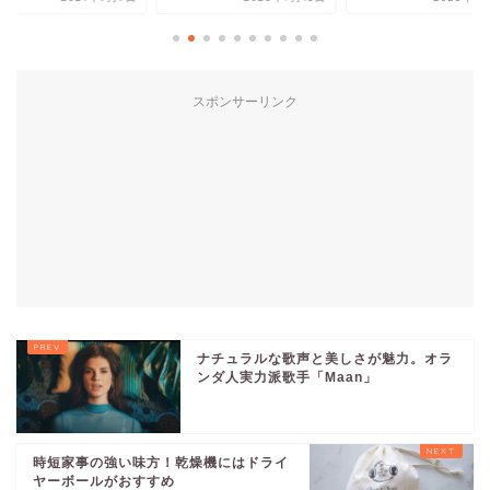
2025年2月
スポンサーリンク
ナチュラルな歌声と美しさが魅力。オラ
ンダ人実力派歌手「Maan」
時短家事の強い味方！乾燥機にはドライ
ヤーボールがおすすめ