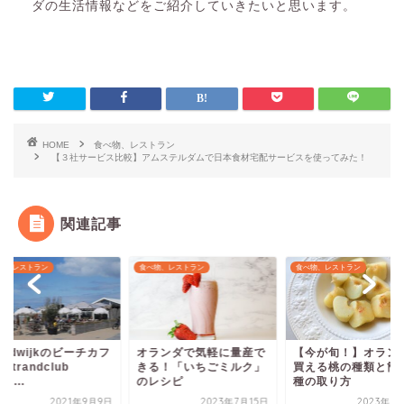
ダの生活情報などをご紹介していきたいと思います。
HOME
食べ物、レストラン
【３社サービス比較】アムステルダムで日本食材宅配サービスを使ってみた！
関連記事
物、レストラン
食べ物、レストラン
食べ物、レストラン
ランダで気軽に量産で
【今が旬！】オランダで
オランダのスーパー
る！「いちごミルク」
買える桃の種類と簡単な
える材料のみで日本
レシピ
種の取り方
わふわホットケーキ
レ...
2023年7月15日
2023年7月17日