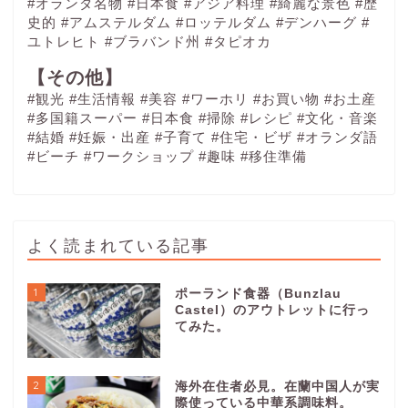
#オランダ名物
#日本食
#アジア料理
#綺麗な景色
#歴
史的
#アムステルダム
#ロッテルダム
#デンハーグ
#
ユトレヒト
#ブラバンド州
#タピオカ
【その他】
#観光
#生活情報
#美容
#ワーホリ
#お買い物
#お土産
#多国籍スーパー
#日本食
#掃除
#レシピ
#文化・音楽
#結婚
#妊娠・出産
#子育て
#住宅・ビザ
#オランダ語
#ビーチ
#ワークショップ
#趣味
#移住準備
よく読まれている記事
1
ポーランド食器（Bunzlau
Castel）のアウトレットに行っ
てみた。
2
海外在住者必見。在蘭中国人が実
際使っている中華系調味料。