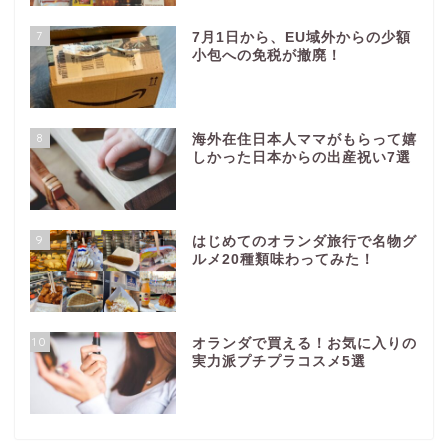
7
7月1日から、EU域外からの少額
小包への免税が撤廃！
8
海外在住日本人ママがもらって嬉
しかった日本からの出産祝い7選
9
はじめてのオランダ旅行で名物グ
ルメ20種類味わってみた！
10
オランダで買える！お気に入りの
実力派プチプラコスメ5選