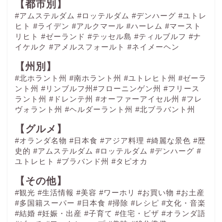
【都市別】
#アムステルダム
#ロッテルダム
#デンハーグ
#ユトレ
ヒト
#ライデン
#アルクマール
#ハーレム
#マースト
リヒト
#ゼーランド
#テッセル島
#ティルブルフ
#ナ
イケルク
#アメルスフォールト
#ネイメーヘン
【州別】
#北ホラント州 #南ホラント州 #ユトレヒト州 #ゼーラ
ント州 #リンブルフ州#フローニンゲン州 #フリース
ラント州 #ドレンテ州 #オーファーアイセル州 #フレ
ヴォラント州 #ヘルダーラント州 #北ブラバント州
【グルメ】
#オランダ名物
#日本食
#アジア料理
#綺麗な景色
#歴
史的
#アムステルダム
#ロッテルダム
#デンハーグ
#
ユトレヒト
#ブラバンド州
#タピオカ
【その他】
#観光
#生活情報
#美容
#ワーホリ
#お買い物
#お土産
#多国籍スーパー
#日本食
#掃除
#レシピ
#文化・音楽
#結婚
#妊娠・出産
#子育て
#住宅・ビザ
#オランダ語