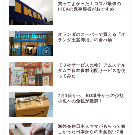
4
買ってよかった！コスパ最強の
IKEAの保存容器がおすすめ
5
オランダのスーパーで買える「オ
ランダ王室御用」の食べ物
6
【３社サービス比較】アムステル
ダムで日本食材宅配サービスを使
ってみた！
7
7月1日から、EU域外からの少額
小包への免税が撤廃！
8
海外在住日本人ママがもらって嬉
しかった日本からの出産祝い7選