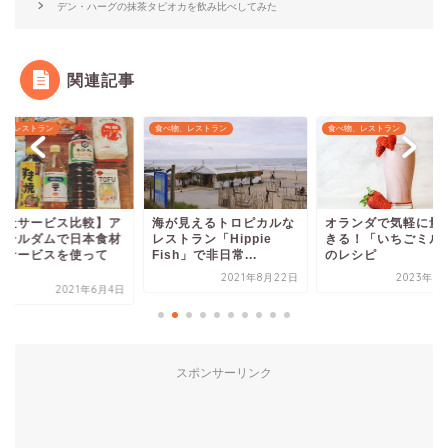
デン・ハーグの抹茶タピオカを飲み比べしてみた
関連記事
物、レストラン
食べ物、レストラン
食べ物、レストラン
３社サービス比較】ア
海が見えるトロピカルな
オランダで気軽に量
ステルダムで日本食材
レストラン「Hippie
きる！「いちごミル
配サービスを使って
Fish」で非日常...
のレシピ
.
2021年8月22日
2023年7
2021年6月4日
スポンサーリンク