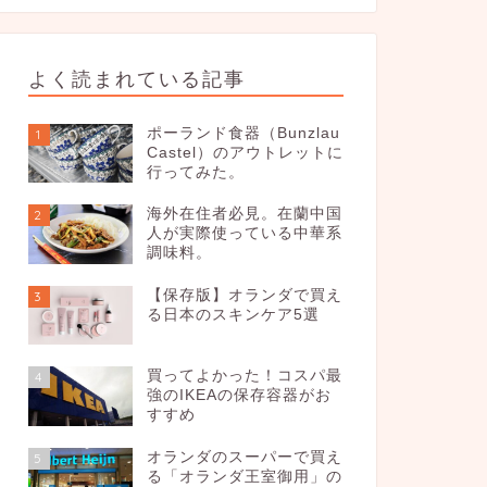
よく読まれている記事
ポーランド食器（Bunzlau
1
Castel）のアウトレットに
行ってみた。
海外在住者必見。在蘭中国
2
人が実際使っている中華系
調味料。
【保存版】オランダで買え
3
る日本のスキンケア5選
買ってよかった！コスパ最
4
強のIKEAの保存容器がお
すすめ
オランダのスーパーで買え
5
る「オランダ王室御用」の