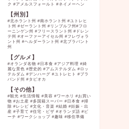
ク
#アメルスフォールト
#ネイメーヘン
【州別】
#北ホラント州 #南ホラント州 #ユトレヒ
ト州 #ゼーラント州 #リンブルフ州#フロ
ーニンゲン州 #フリースラント州 #ドレン
テ州 #オーファーアイセル州 #フレヴォラ
ント州 #ヘルダーラント州 #北ブラバント
州
【グルメ】
#オランダ名物
#日本食
#アジア料理
#綺
麗な景色
#歴史的
#アムステルダム
#ロッ
テルダム
#デンハーグ
#ユトレヒト
#ブラ
バンド州
#タピオカ
【その他】
#観光
#生活情報
#美容
#ワーホリ
#お買い
物
#お土産
#多国籍スーパー
#日本食
#掃
除
#レシピ
#文化・音楽
#結婚
#妊娠・出
産
#子育て
#住宅・ビザ
#オランダ語
#ビ
ーチ
#ワークショップ
#趣味
#移住準備