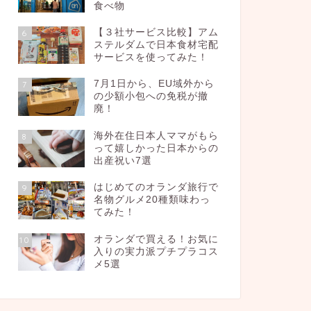
食べ物
【３社サービス比較】アム
6
ステルダムで日本食材宅配
サービスを使ってみた！
7月1日から、EU域外から
7
の少額小包への免税が撤
廃！
海外在住日本人ママがもら
8
って嬉しかった日本からの
出産祝い7選
はじめてのオランダ旅行で
9
名物グルメ20種類味わっ
てみた！
オランダで買える！お気に
10
入りの実力派プチプラコス
メ5選