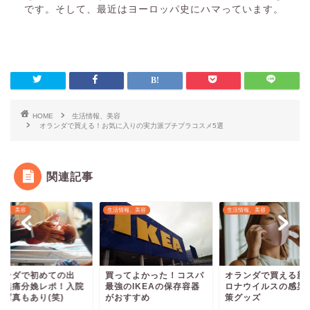
です。そして、最近はヨーロッパ史にハマっています。
HOME
生活情報、美容
オランダで買える！お気に入りの実力派プチプラコスメ5選
関連記事
情報、美容
生活情報、美容
生活情報、美容
ランダで初めての出
買ってよかった！コスパ
オランダで買える新
。無痛分娩レポ！入院
最強のIKEAの保存容器
ロナウイルスの感染
の写真もあり(笑)
がおすすめ
策グッズ