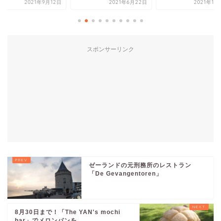
2021年9月12日
2021年6月22日
2021年11
スポンサーリンク
ゼーランドの元刑務所のレストラン
「De Gevangentoren」
8月30日まで！「The YAN's mochi
bar」でメロンパンを...