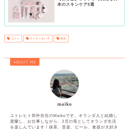
本のスキンケア5選
コスメ
ライターまい子
美容
ABOUT ME
maiko
ユトレヒト郊外在住のMaikoです。オランダ人と結婚し
渡蘭し、お仕事しながら、2児の母としてオランダ生活
を楽しんでいます！抹茶、音楽、ビール、食器が大好き