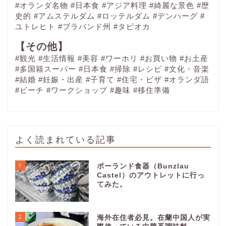
#オランダ名物
#日本食
#アジア料理
#綺麗な景色
#歴
史的
#アムステルダム
#ロッテルダム
#デンハーグ
#
ユトレヒト
#ブラバンド州
#タピオカ
【その他】
#観光
#生活情報
#美容
#ワーホリ
#お買い物
#お土産
#多国籍スーパー
#日本食
#掃除
#レシピ
#文化・音楽
#結婚
#妊娠・出産
#子育て
#住宅・ビザ
#オランダ語
#ビーチ
#ワークショップ
#趣味
#移住準備
よく読まれている記事
1
ポーランド食器（Bunzlau
Castel）のアウトレットに行っ
てみた。
2
海外在住者必見。在蘭中国人が実