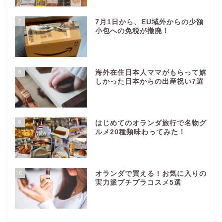
7
7月1日から、EU域外からの少額
小包への免税が撤廃！
8
海外在住日本人ママがもらって嬉
しかった日本からの出産祝い7選
9
はじめてのオランダ旅行で名物グ
ルメ20種類味わってみた！
10
オランダで買える！お気に入りの
実力派プチプラコスメ5選