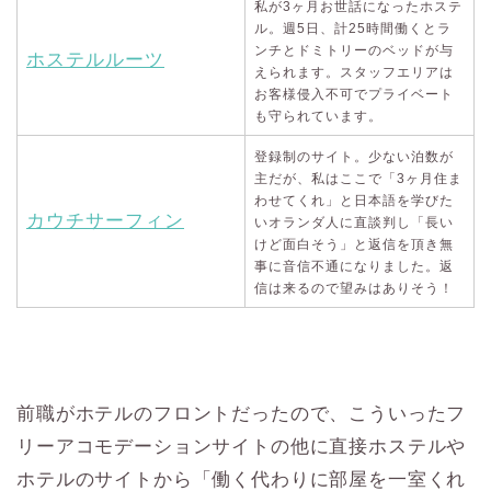
私が3ヶ月お世話になったホステ
ル。週5日、計25時間働くとラ
ンチとドミトリーのベッドが与
ホステルルーツ
えられます。スタッフエリアは
お客様侵入不可でプライベート
も守られています。
登録制のサイト。少ない泊数が
主だが、私はここで「3ヶ月住ま
わせてくれ」と日本語を学びた
カウチサーフィン
いオランダ人に直談判し「長い
けど面白そう」と返信を頂き無
事に音信不通になりました。返
信は来るので望みはありそう！
前職がホテルのフロントだったので、こういったフ
リーアコモデーションサイトの他に直接ホステルや
ホテルのサイトから「働く代わりに部屋を一室くれ