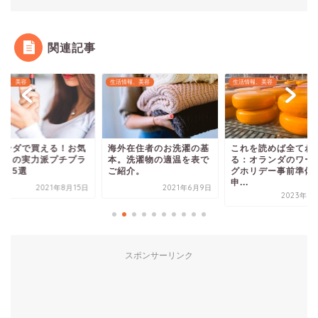
関連記事
情報、美容
生活情報、美容
生活情報、美容
ランダで買える！お気
海外在住者のお洗濯の基
これを読めば全てわ
入りの実力派プチプラ
本。洗濯物の適温を表で
る：オランダのワー
スメ5選
ご紹介。
グホリデー事前準備
申...
2021年8月15日
2021年6月9日
2023年7
スポンサーリンク