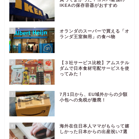
IKEAの保存容器がおすすめ
5
オランダのスーパーで買える「オ
ランダ王室御用」の食べ物
6
【３社サービス比較】アムステル
ダムで日本食材宅配サービスを使
ってみた！
7
7月1日から、EU域外からの少額
小包への免税が撤廃！
8
海外在住日本人ママがもらって嬉
しかった日本からの出産祝い7選