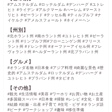
#アムステルダム
#ロッテルダム
#デンハーグ
#ユトレ
ヒト
#ライデン
#アルクマール
#ハーレム
#マースト
リヒト
#ゼーランド
#テッセル島
#ティルブルフ
#ナ
イケルク
#アメルスフォールト
#ネイメーヘン
【州別】
#北ホラント州 #南ホラント州 #ユトレヒト州 #ゼーラ
ント州 #リンブルフ州#フローニンゲン州 #フリース
ラント州 #ドレンテ州 #オーファーアイセル州 #フレ
ヴォラント州 #ヘルダーラント州 #北ブラバント州
【グルメ】
#オランダ名物
#日本食
#アジア料理
#綺麗な景色
#歴
史的
#アムステルダム
#ロッテルダム
#デンハーグ
#
ユトレヒト
#ブラバンド州
#タピオカ
【その他】
#観光
#生活情報
#美容
#ワーホリ
#お買い物
#お土産
#多国籍スーパー
#日本食
#掃除
#レシピ
#文化・音楽
#結婚
#妊娠・出産
#子育て
#住宅・ビザ
#オランダ語
#ビーチ
#ワークショップ
#趣味
#移住準備