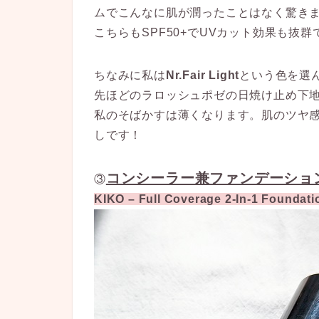
ムでこんなに肌が潤ったことはなく驚き
こちらもSPF50+でUVカット効果も抜
ちなみに私は
Nr.Fair Light
という色を選
先ほどのラロッシュポゼの日焼け止め下
私のそばかすは薄くなります。肌のツヤ
しです！
コンシーラー兼ファンデーショ
③
KIKO – Full Coverage 2-In-1 Foundat