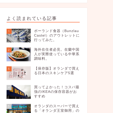
よく読まれている記事
ポーランド食器（Bunzlau
1
Castel）のアウトレットに
行ってみた。
海外在住者必見。在蘭中国
2
人が実際使っている中華系
調味料。
【保存版】オランダで買え
3
る日本のスキンケア5選
買ってよかった！コスパ最
4
強のIKEAの保存容器がお
すすめ
オランダのスーパーで買え
5
る「オランダ王室御用」の