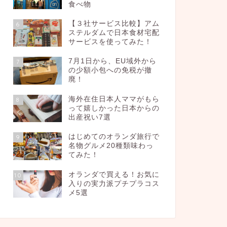
食べ物
【３社サービス比較】アム
6
ステルダムで日本食材宅配
サービスを使ってみた！
7月1日から、EU域外から
7
の少額小包への免税が撤
廃！
海外在住日本人ママがもら
8
って嬉しかった日本からの
出産祝い7選
はじめてのオランダ旅行で
9
名物グルメ20種類味わっ
てみた！
オランダで買える！お気に
10
入りの実力派プチプラコス
メ5選