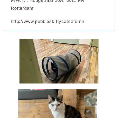
所在地：Hoogstraat 30A, 3011 PR
Rotterdam
http://www.pebbleskittycatcafe.nl/