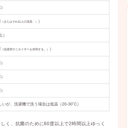
C）
C
）
（またはそれ以上の温度。）
以上）
C
）
（洗濯用サニタイザーを併用する。）
C）
C）
C）
いが、洗濯機で洗う場合は低温（20-30˚C）
しく、抗菌のために60度以上で2時間以上ゆっく