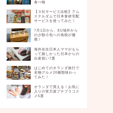
食べ物
【３社サービス比較】アム
6
ステルダムで日本食材宅配
サービスを使ってみた！
7月1日から、EU域外から
7
の少額小包への免税が撤
廃！
海外在住日本人ママがもら
8
って嬉しかった日本からの
出産祝い7選
はじめてのオランダ旅行で
9
名物グルメ20種類味わっ
てみた！
オランダで買える！お気に
10
入りの実力派プチプラコス
メ5選