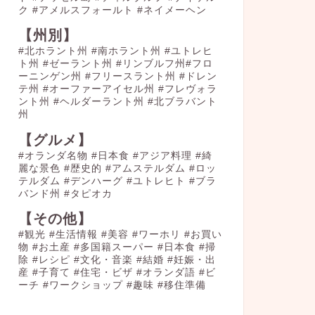
ク
#アメルスフォールト
#ネイメーヘン
【州別】
#北ホラント州 #南ホラント州 #ユトレヒ
ト州 #ゼーラント州 #リンブルフ州#フロ
ーニンゲン州 #フリースラント州 #ドレン
テ州 #オーファーアイセル州 #フレヴォラ
ント州 #ヘルダーラント州 #北ブラバント
州
【グルメ】
#オランダ名物
#日本食
#アジア料理
#綺
麗な景色
#歴史的
#アムステルダム
#ロッ
テルダム
#デンハーグ
#ユトレヒト
#ブラ
バンド州
#タピオカ
【その他】
#観光
#生活情報
#美容
#ワーホリ
#お買い
物
#お土産
#多国籍スーパー
#日本食
#掃
除
#レシピ
#文化・音楽
#結婚
#妊娠・出
産
#子育て
#住宅・ビザ
#オランダ語
#ビ
ーチ
#ワークショップ
#趣味
#移住準備