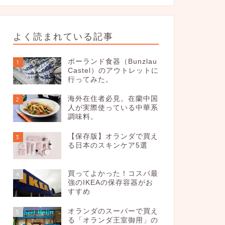
よく読まれている記事
ポーランド食器（Bunzlau
1
Castel）のアウトレットに
行ってみた。
海外在住者必見。在蘭中国
2
人が実際使っている中華系
調味料。
【保存版】オランダで買え
3
る日本のスキンケア5選
買ってよかった！コスパ最
4
強のIKEAの保存容器がお
すすめ
オランダのスーパーで買え
5
る「オランダ王室御用」の