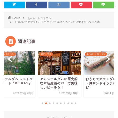
HOME
食べ物、レストラン
日本のパンに似ている？中華系パン屋さんのパン12種類を食べてみた①
関連記事
、文化
食べ物、レストラン
食べ物、レストラン
ムステルダムの歴史的
おうちでオランダのカフ
アムステルダム レス
木造建築のバーで美味
ェ風サンドイッチのレシ
ンレポート『No
いビールを！
ピ
Rules』
2021年8月18日
2021年6月15日
2021年5