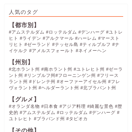
人気のタグ
【都市別】
#アムステルダム
#ロッテルダム
#デンハーグ
#ユトレ
ヒト
#ライデン
#アルクマール
#ハーレム
#マースト
リヒト
#ゼーランド
#テッセル島
#ティルブルフ
#ナ
イケルク
#アメルスフォールト
#ネイメーヘン
【州別】
#北ホラント州 #南ホラント州 #ユトレヒト州 #ゼーラ
ント州 #リンブルフ州#フローニンゲン州 #フリース
ラント州 #ドレンテ州 #オーファーアイセル州 #フレ
ヴォラント州 #ヘルダーラント州 #北ブラバント州
【グルメ】
#オランダ名物
#日本食
#アジア料理
#綺麗な景色
#歴
史的
#アムステルダム
#ロッテルダム
#デンハーグ
#
ユトレヒト
#ブラバンド州
#タピオカ
【その他】