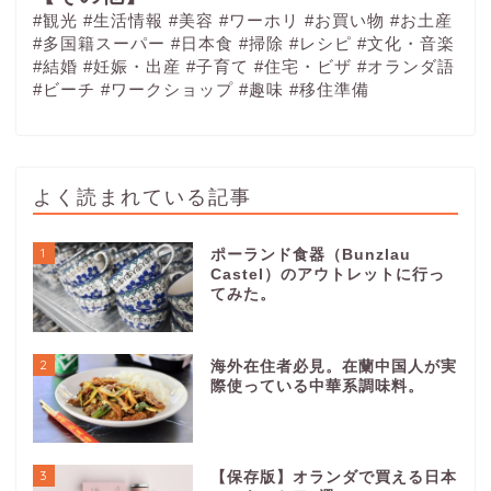
#観光
#生活情報
#美容
#ワーホリ
#お買い物
#お土産
#多国籍スーパー
#日本食
#掃除
#レシピ
#文化・音楽
#結婚
#妊娠・出産
#子育て
#住宅・ビザ
#オランダ語
#ビーチ
#ワークショップ
#趣味
#移住準備
よく読まれている記事
1
ポーランド食器（Bunzlau
Castel）のアウトレットに行っ
てみた。
2
海外在住者必見。在蘭中国人が実
際使っている中華系調味料。
3
【保存版】オランダで買える日本