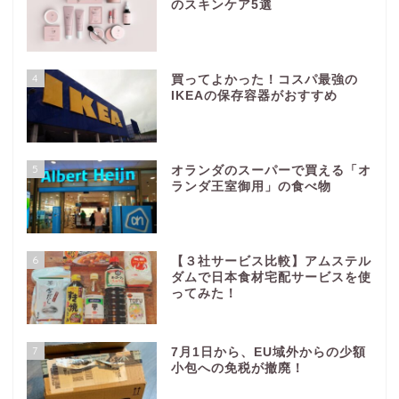
のスキンケア5選
4
買ってよかった！コスパ最強の
IKEAの保存容器がおすすめ
5
オランダのスーパーで買える「オ
ランダ王室御用」の食べ物
6
【３社サービス比較】アムステル
ダムで日本食材宅配サービスを使
ってみた！
7
7月1日から、EU域外からの少額
小包への免税が撤廃！