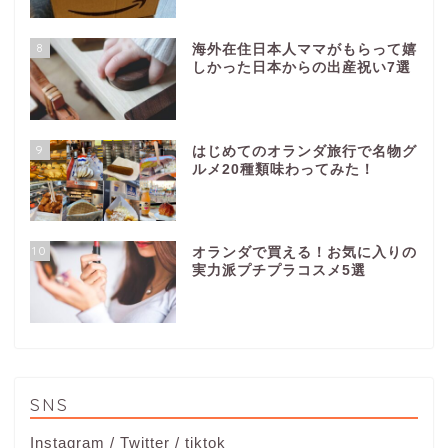
8
海外在住日本人ママがもらって嬉
しかった日本からの出産祝い7選
9
はじめてのオランダ旅行で名物グ
ルメ20種類味わってみた！
10
オランダで買える！お気に入りの
実力派プチプラコスメ5選
SNS
Instagram
/
Twitter
/
tiktok