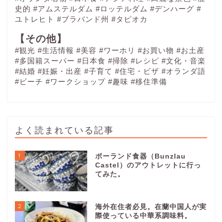
史的
#アムステルダム
#ロッテルダム
#デンハーグ
#
ユトレヒト
#ブラバンド州
#タピオカ
【その他】
#観光
#生活情報
#美容
#ワーホリ
#お買い物
#お土産
#多国籍スーパー
#日本食
#掃除
#レシピ
#文化・音楽
#結婚
#妊娠・出産
#子育て
#住宅・ビザ
#オランダ語
#ビーチ
#ワークショップ
#趣味
#移住準備
よく読まれている記事
1
ポーランド食器（Bunzlau
Castel）のアウトレットに行っ
てみた。
2
海外在住者必見。在蘭中国人が実
際使っている中華系調味料。