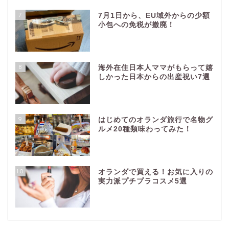
7
7月1日から、EU域外からの少額
小包への免税が撤廃！
8
海外在住日本人ママがもらって嬉
しかった日本からの出産祝い7選
9
はじめてのオランダ旅行で名物グ
ルメ20種類味わってみた！
10
オランダで買える！お気に入りの
実力派プチプラコスメ5選