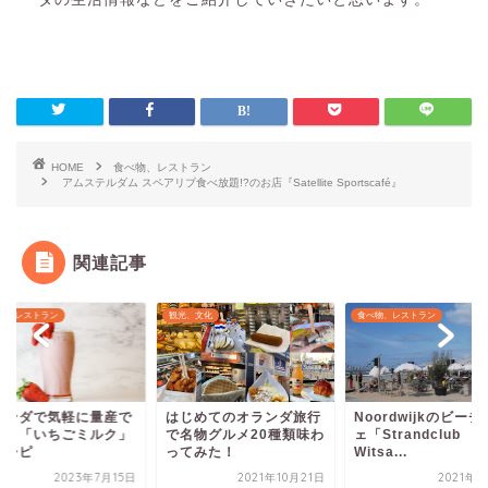
HOME
食べ物、レストラン
アムステルダム スペアリブ食べ放題!?のお店『Satellite Sportscafé』
関連記事
物、レストラン
観光、文化
食べ物、レストラン
ランダで気軽に量産で
はじめてのオランダ旅行
Noordwijkのビー
る！「いちごミルク」
で名物グルメ20種類味わ
ェ「Strandclub
レシピ
ってみた！
Witsa...
2023年7月15日
2021年10月21日
2021年9