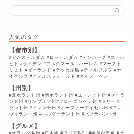
人気のタグ
【都市別】
#アムステルダム
#ロッテルダム
#デンハーグ
#ユトレ
ヒト
#ライデン
#アルクマール
#ハーレム
#マースト
リヒト
#ゼーランド
#テッセル島
#ティルブルフ
#ナ
イケルク
#アメルスフォールト
#ネイメーヘン
【州別】
#北ホラント州 #南ホラント州 #ユトレヒト州 #ゼーラ
ント州 #リンブルフ州#フローニンゲン州 #フリース
ラント州 #ドレンテ州 #オーファーアイセル州 #フレ
ヴォラント州 #ヘルダーラント州 #北ブラバント州
【グルメ】
#オランダ名物
#日本食
#アジア料理
#綺麗な景色
#歴