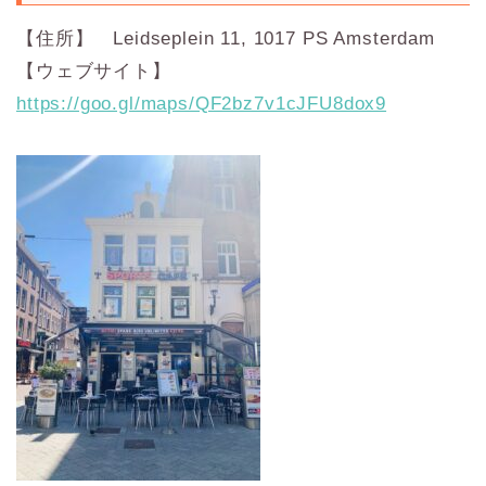
【住所】 Leidseplein 11, 1017 PS Amsterdam
【ウェブサイト】
https://goo.gl/maps/QF2bz7v1cJFU8dox9