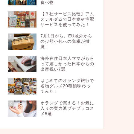
食べ物
【３社サービス比較】アム
6
ステルダムで日本食材宅配
サービスを使ってみた！
7月1日から、EU域外から
7
の少額小包への免税が撤
廃！
海外在住日本人ママがもら
8
って嬉しかった日本からの
出産祝い7選
はじめてのオランダ旅行で
9
名物グルメ20種類味わっ
てみた！
オランダで買える！お気に
10
入りの実力派プチプラコス
メ5選