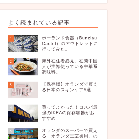
よく読まれている記事
ポーランド食器（Bunzlau
1
Castel）のアウトレットに
行ってみた。
海外在住者必見。在蘭中国
2
人が実際使っている中華系
調味料。
【保存版】オランダで買え
3
る日本のスキンケア5選
買ってよかった！コスパ最
4
強のIKEAの保存容器がお
すすめ
オランダのスーパーで買え
5
る「オランダ王室御用」の