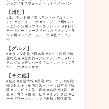
ク
#アメルスフォールト
#ネイメーヘン
【州別】
#北ホラント州 #南ホラント州 #ユトレヒ
ト州 #ゼーラント州 #リンブルフ州#フロ
ーニンゲン州 #フリースラント州 #ドレン
テ州 #オーファーアイセル州 #フレヴォラ
ント州 #ヘルダーラント州 #北ブラバント
州
【グルメ】
#オランダ名物
#日本食
#アジア料理
#綺
麗な景色
#歴史的
#アムステルダム
#ロッ
テルダム
#デンハーグ
#ユトレヒト
#ブラ
バンド州
#タピオカ
【その他】
#観光
#生活情報
#美容
#ワーホリ
#お買い
物
#お土産
#多国籍スーパー
#日本食
#掃
除
#レシピ
#文化・音楽
#結婚
#妊娠・出
産
#子育て
#住宅・ビザ
#オランダ語
#ビ
ーチ
#ワークショップ
#趣味
#移住準備