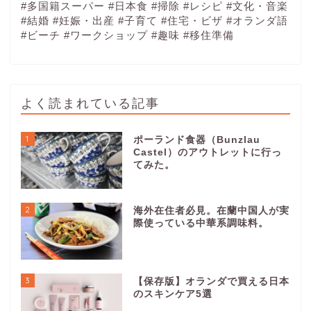
#多国籍スーパー
#日本食
#掃除
#レシピ
#文化・音楽
#結婚
#妊娠・出産
#子育て
#住宅・ビザ
#オランダ語
#ビーチ
#ワークショップ
#趣味
#移住準備
よく読まれている記事
1
ポーランド食器（Bunzlau
Castel）のアウトレットに行っ
てみた。
2
海外在住者必見。在蘭中国人が実
際使っている中華系調味料。
3
【保存版】オランダで買える日本
のスキンケア5選