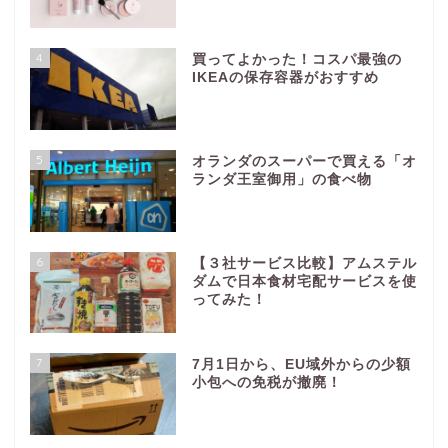
4
買ってよかった！コスパ最強の
IKEAの保存容器がおすすめ
5
オランダのスーパーで買える「オ
ランダ王室御用」の食べ物
6
【３社サービス比較】アムステル
ダムで日本食材宅配サービスを使
ってみた！
7
7月1日から、EU域外からの少額
小包への免税が撤廃！