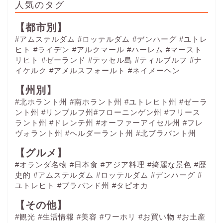
人気のタグ
【都市別】
#アムステルダム
#ロッテルダム
#デンハーグ
#ユトレ
ヒト
#ライデン
#アルクマール
#ハーレム
#マースト
リヒト
#ゼーランド
#テッセル島
#ティルブルフ
#ナ
イケルク
#アメルスフォールト
#ネイメーヘン
【州別】
#北ホラント州 #南ホラント州 #ユトレヒト州 #ゼーラ
ント州 #リンブルフ州#フローニンゲン州 #フリース
ラント州 #ドレンテ州 #オーファーアイセル州 #フレ
ヴォラント州 #ヘルダーラント州 #北ブラバント州
【グルメ】
#オランダ名物
#日本食
#アジア料理
#綺麗な景色
#歴
史的
#アムステルダム
#ロッテルダム
#デンハーグ
#
ユトレヒト
#ブラバンド州
#タピオカ
【その他】
#観光
#生活情報
#美容
#ワーホリ
#お買い物
#お土産