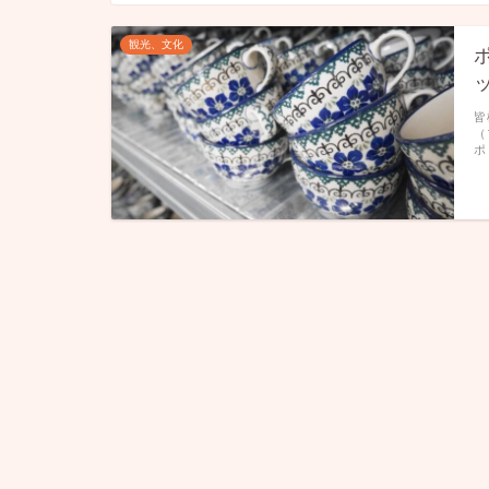
観光、文化
皆
（
ポ