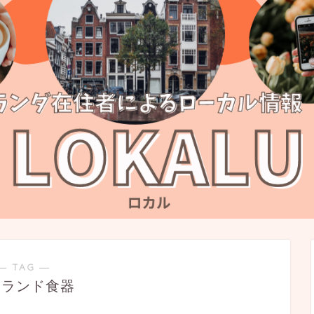
― TAG ―
ーランド食器