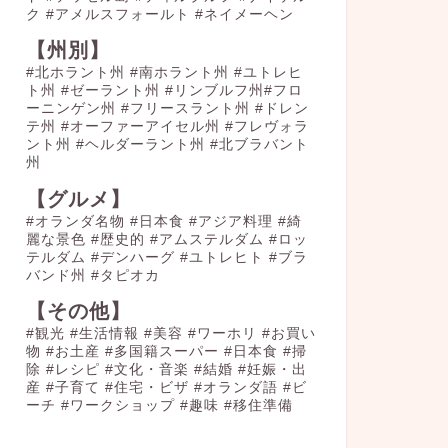
ク
#アメルスフォールト
#ネイメーヘン
【州別】
#北ホラント州 #南ホラント州 #ユトレヒ
ト州 #ゼーラント州 #リンブルフ州#フロ
ーニンゲン州 #フリースラント州 #ドレン
テ州 #オーファーアイセル州 #フレヴォラ
ント州 #ヘルダーラント州 #北ブラバント
州
【グルメ】
#オランダ名物
#日本食
#アジア料理
#綺
麗な景色
#歴史的
#アムステルダム
#ロッ
テルダム
#デンハーグ
#ユトレヒト
#ブラ
バンド州
#タピオカ
【その他】
#観光
#生活情報
#美容
#ワーホリ
#お買い
物
#お土産
#多国籍スーパー
#日本食
#掃
除
#レシピ
#文化・音楽
#結婚
#妊娠・出
産
#子育て
#住宅・ビザ
#オランダ語
#ビ
ーチ
#ワークショップ
#趣味
#移住準備