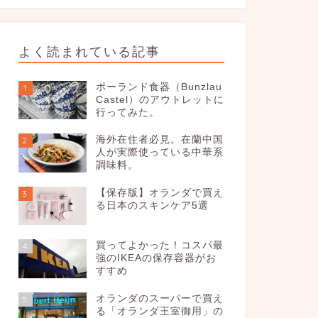
よく読まれている記事
ポーランド食器（Bunzlau
1
Castel）のアウトレットに
行ってみた。
海外在住者必見。在蘭中国
2
人が実際使っている中華系
調味料。
【保存版】オランダで買え
3
る日本のスキンケア5選
買ってよかった！コスパ最
4
強のIKEAの保存容器がお
すすめ
オランダのスーパーで買え
5
る「オランダ王室御用」の