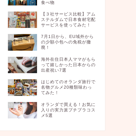
食べ物
【３社サービス比較】アム
6
ステルダムで日本食材宅配
サービスを使ってみた！
7月1日から、EU域外から
7
の少額小包への免税が撤
廃！
海外在住日本人ママがもら
8
って嬉しかった日本からの
出産祝い7選
はじめてのオランダ旅行で
9
名物グルメ20種類味わっ
てみた！
オランダで買える！お気に
10
入りの実力派プチプラコス
メ5選