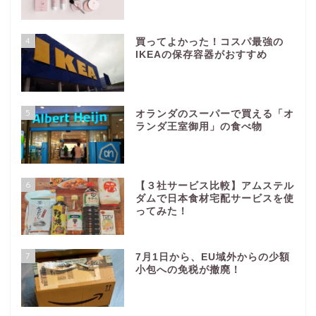
4
買ってよかった！コスパ最強の
IKEAの保存容器がおすすめ
5
オランダのスーパーで買える「オ
ランダ王室御用」の食べ物
6
【３社サービス比較】アムステル
ダムで日本食材宅配サービスを使
ってみた！
7
7月1日から、EU域外からの少額
小包への免税が撤廃！