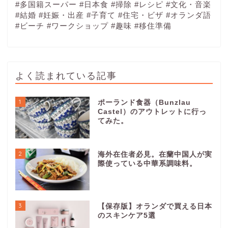
#多国籍スーパー
#日本食
#掃除
#レシピ
#文化・音楽
#結婚
#妊娠・出産
#子育て
#住宅・ビザ
#オランダ語
#ビーチ
#ワークショップ
#趣味
#移住準備
よく読まれている記事
1
ポーランド食器（Bunzlau
Castel）のアウトレットに行っ
てみた。
2
海外在住者必見。在蘭中国人が実
際使っている中華系調味料。
3
【保存版】オランダで買える日本
のスキンケア5選