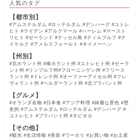
人気のタグ
【都市別】
#アムステルダム
#ロッテルダム
#デンハーグ
#ユトレ
ヒト
#ライデン
#アルクマール
#ハーレム
#マースト
リヒト
#ゼーランド
#テッセル島
#ティルブルフ
#ナ
イケルク
#アメルスフォールト
#ネイメーヘン
【州別】
#北ホラント州 #南ホラント州 #ユトレヒト州 #ゼーラ
ント州 #リンブルフ州#フローニンゲン州 #フリース
ラント州 #ドレンテ州 #オーファーアイセル州 #フレ
ヴォラント州 #ヘルダーラント州 #北ブラバント州
【グルメ】
#オランダ名物
#日本食
#アジア料理
#綺麗な景色
#歴
史的
#アムステルダム
#ロッテルダム
#デンハーグ
#
ユトレヒト
#ブラバンド州
#タピオカ
【その他】
#観光
#生活情報
#美容
#ワーホリ
#お買い物
#お土産