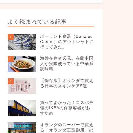
よく読まれている記事
ポーランド食器（Bunzlau
1
Castel）のアウトレットに
行ってみた。
海外在住者必見。在蘭中国
2
人が実際使っている中華系
調味料。
【保存版】オランダで買え
3
る日本のスキンケア5選
買ってよかった！コスパ最
4
強のIKEAの保存容器がお
すすめ
オランダのスーパーで買え
5
る「オランダ王室御用」の