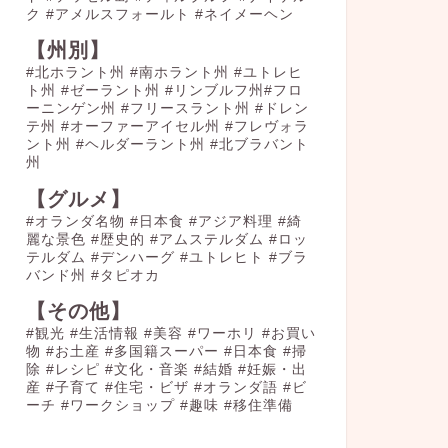
ク
#アメルスフォールト
#ネイメーヘン
【州別】
#北ホラント州 #南ホラント州 #ユトレヒ
ト州 #ゼーラント州 #リンブルフ州#フロ
ーニンゲン州 #フリースラント州 #ドレン
テ州 #オーファーアイセル州 #フレヴォラ
ント州 #ヘルダーラント州 #北ブラバント
州
【グルメ】
#オランダ名物
#日本食
#アジア料理
#綺
麗な景色
#歴史的
#アムステルダム
#ロッ
テルダム
#デンハーグ
#ユトレヒト
#ブラ
バンド州
#タピオカ
【その他】
#観光
#生活情報
#美容
#ワーホリ
#お買い
物
#お土産
#多国籍スーパー
#日本食
#掃
除
#レシピ
#文化・音楽
#結婚
#妊娠・出
産
#子育て
#住宅・ビザ
#オランダ語
#ビ
ーチ
#ワークショップ
#趣味
#移住準備