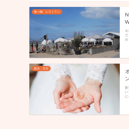
食べ物、レストラン
N
W
今
で
分
観光、文化
新
い
に