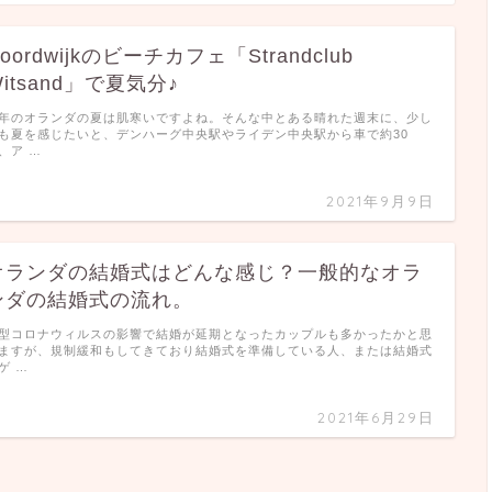
oordwijkのビーチカフェ「Strandclub
itsand」で夏気分♪
年のオランダの夏は肌寒いですよね。そんな中とある晴れた週末に、少し
も夏を感じたいと、デンハーグ中央駅やライデン中央駅から車で約30
、ア …
2021年9月9日
オランダの結婚式はどんな感じ？一般的なオラ
ンダの結婚式の流れ。
型コロナウィルスの影響で結婚が延期となったカップルも多かったかと思
ますが、規制緩和もしてきており結婚式を準備している人、または結婚式
ゲ …
2021年6月29日