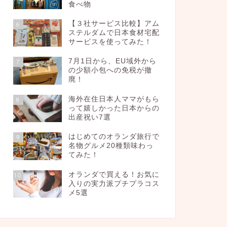
食べ物
【３社サービス比較】アム
6
ステルダムで日本食材宅配
サービスを使ってみた！
7月1日から、EU域外から
7
の少額小包への免税が撤
廃！
海外在住日本人ママがもら
8
って嬉しかった日本からの
出産祝い7選
はじめてのオランダ旅行で
9
名物グルメ20種類味わっ
てみた！
オランダで買える！お気に
10
入りの実力派プチプラコス
メ5選