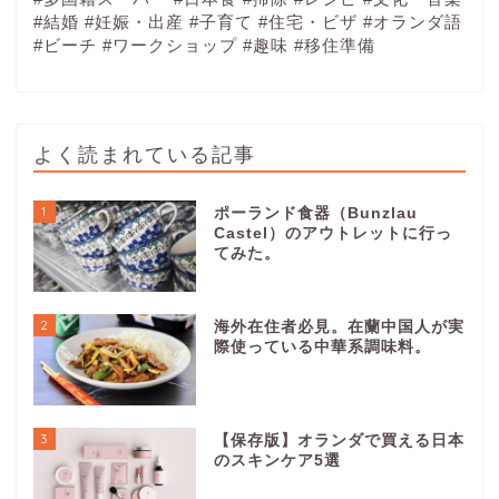
#結婚
#妊娠・出産
#子育て
#住宅・ビザ
#オランダ語
#ビーチ
#ワークショップ
#趣味
#移住準備
よく読まれている記事
1
ポーランド食器（Bunzlau
Castel）のアウトレットに行っ
てみた。
2
海外在住者必見。在蘭中国人が実
際使っている中華系調味料。
3
【保存版】オランダで買える日本
のスキンケア5選