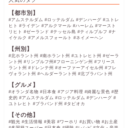
【都市別】
#アムステルダム
#ロッテルダム
#デンハーグ
#ユトレ
ヒト
#ライデン
#アルクマール
#ハーレム
#マースト
リヒト
#ゼーランド
#テッセル島
#ティルブルフ
#ナ
イケルク
#アメルスフォールト
#ネイメーヘン
【州別】
#北ホラント州 #南ホラント州 #ユトレヒト州 #ゼーラ
ント州 #リンブルフ州#フローニンゲン州 #フリース
ラント州 #ドレンテ州 #オーファーアイセル州 #フレ
ヴォラント州 #ヘルダーラント州 #北ブラバント州
【グルメ】
#オランダ名物
#日本食
#アジア料理
#綺麗な景色
#歴
史的
#アムステルダム
#ロッテルダム
#デンハーグ
#
ユトレヒト
#ブラバンド州
#タピオカ
【その他】
#観光
#生活情報
#美容
#ワーホリ
#お買い物
#お土産
#多国籍スーパー
#日本食
#掃除
#レシピ
#文化・音楽