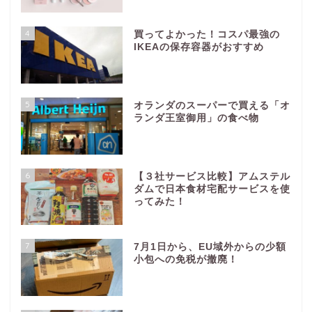
4
買ってよかった！コスパ最強の
IKEAの保存容器がおすすめ
5
オランダのスーパーで買える「オ
ランダ王室御用」の食べ物
6
【３社サービス比較】アムステル
ダムで日本食材宅配サービスを使
ってみた！
7
7月1日から、EU域外からの少額
小包への免税が撤廃！