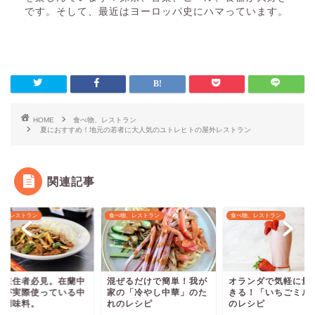
です。そして、最近はヨーロッパ史にハマっています。
HOME
食べ物、レストラン
夏におすすめ！地元の若者に大人気のユトレヒトの屋外レストラン
関連記事
物、レストラン
食べ物、レストラン
食べ物、レストラン
外在住者必見。在蘭中
混ぜるだけで簡単！我が
オランダで気軽に量
人が実際使っている中
家の「冷やし中華」のた
きる！「いちごミル
系調味料。
れのレシピ
のレシピ