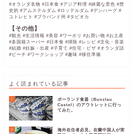
#オランダ名物
#日本食
#アジア料理
#綺麗な景色
#歴
史的
#アムステルダム
#ロッテルダム
#デンハーグ
#
ユトレヒト
#ブラバンド州
#タピオカ
【その他】
#観光
#生活情報
#美容
#ワーホリ
#お買い物
#お土産
#多国籍スーパー
#日本食
#掃除
#レシピ
#文化・音楽
#結婚
#妊娠・出産
#子育て
#住宅・ビザ
#オランダ語
#ビーチ
#ワークショップ
#趣味
#移住準備
よく読まれている記事
1
ポーランド食器（Bunzlau
Castel）のアウトレットに行っ
てみた。
2
海外在住者必見。在蘭中国人が実