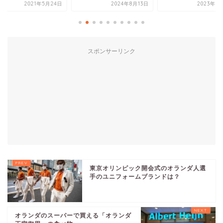
2021年5月24日
2024年8月13日
2023年7
スポンサーリンク
東京オリンピック開会式のオランダ人選
手のユニフォームブランドは？
オランダのスーパーで買える「オランダ