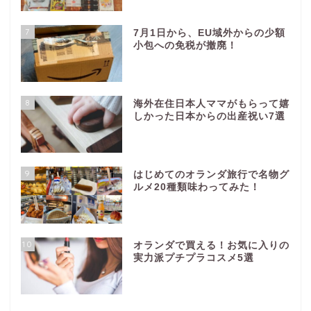
7
7月1日から、EU域外からの少額
小包への免税が撤廃！
8
海外在住日本人ママがもらって嬉
しかった日本からの出産祝い7選
9
はじめてのオランダ旅行で名物グ
ルメ20種類味わってみた！
10
オランダで買える！お気に入りの
実力派プチプラコスメ5選