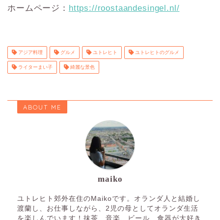
ホームページ：
https://roostaandesingel.nl/
アジア料理
グルメ
ユトレヒト
ユトレヒトのグルメ
ライターまい子
綺麗な景色
ABOUT ME
maiko
ユトレヒト郊外在住のMaikoです。オランダ人と結婚し
渡蘭し、お仕事しながら、2児の母としてオランダ生活
を楽しんでいます！抹茶、音楽、ビール、食器が大好き