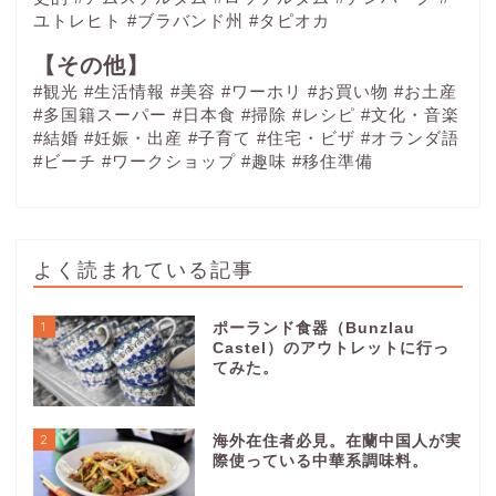
ユトレヒト
#ブラバンド州
#タピオカ
【その他】
#観光
#生活情報
#美容
#ワーホリ
#お買い物
#お土産
#多国籍スーパー
#日本食
#掃除
#レシピ
#文化・音楽
#結婚
#妊娠・出産
#子育て
#住宅・ビザ
#オランダ語
#ビーチ
#ワークショップ
#趣味
#移住準備
よく読まれている記事
1
ポーランド食器（Bunzlau
Castel）のアウトレットに行っ
てみた。
2
海外在住者必見。在蘭中国人が実
際使っている中華系調味料。