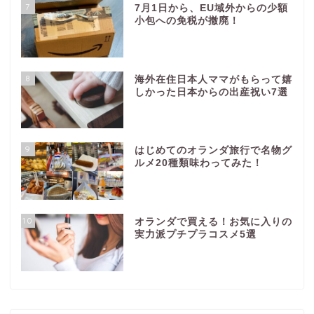
7
7月1日から、EU域外からの少額
小包への免税が撤廃！
8
海外在住日本人ママがもらって嬉
しかった日本からの出産祝い7選
9
はじめてのオランダ旅行で名物グ
ルメ20種類味わってみた！
10
オランダで買える！お気に入りの
実力派プチプラコスメ5選