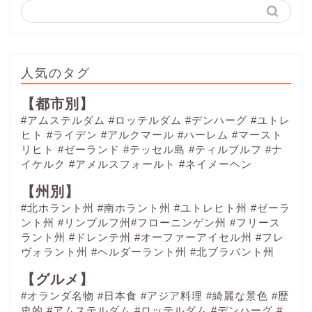
人気のタグ
【都市別】
#アムステルダム
#ロッテルダム
#デンハーグ
#ユトレ
ヒト
#ライデン
#アルクマール
#ハーレム
#マースト
リヒト
#ゼーランド
#テッセル島
#ティルブルフ
#ナ
イケルク
#アメルスフォールト
#ネイメーヘン
【州別】
#北ホラント州 #南ホラント州 #ユトレヒト州 #ゼーラ
ント州 #リンブルフ州#フローニンゲン州 #フリース
ラント州 #ドレンテ州 #オーファーアイセル州 #フレ
ヴォラント州 #ヘルダーラント州 #北ブラバント州
【グルメ】
#オランダ名物
#日本食
#アジア料理
#綺麗な景色
#歴
史的
#アムステルダム
#ロッテルダム
#デンハーグ
#