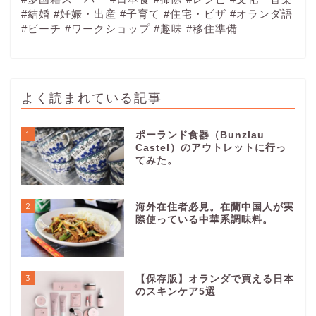
#結婚
#妊娠・出産
#子育て
#住宅・ビザ
#オランダ語
#ビーチ
#ワークショップ
#趣味
#移住準備
よく読まれている記事
1
ポーランド食器（Bunzlau
Castel）のアウトレットに行っ
てみた。
2
海外在住者必見。在蘭中国人が実
際使っている中華系調味料。
3
【保存版】オランダで買える日本
のスキンケア5選