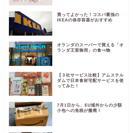
4
買ってよかった！コスパ最強の
IKEAの保存容器がおすすめ
5
オランダのスーパーで買える「オ
ランダ王室御用」の食べ物
6
【３社サービス比較】アムステル
ダムで日本食材宅配サービスを使
ってみた！
7
7月1日から、EU域外からの少額
小包への免税が撤廃！