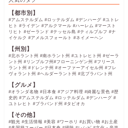
【都市別】
#アムステルダム
#ロッテルダム
#デンハーグ
#ユトレ
ヒト
#ライデン
#アルクマール
#ハーレム
#マースト
リヒト
#ゼーランド
#テッセル島
#ティルブルフ
#ナ
イケルク
#アメルスフォールト
#ネイメーヘン
【州別】
#北ホラント州 #南ホラント州 #ユトレヒト州 #ゼーラ
ント州 #リンブルフ州#フローニンゲン州 #フリース
ラント州 #ドレンテ州 #オーファーアイセル州 #フレ
ヴォラント州 #ヘルダーラント州 #北ブラバント州
【グルメ】
#オランダ名物
#日本食
#アジア料理
#綺麗な景色
#歴
史的
#アムステルダム
#ロッテルダム
#デンハーグ
#
ユトレヒト
#ブラバンド州
#タピオカ
【その他】
#観光
#生活情報
#美容
#ワーホリ
#お買い物
#お土産
#多国籍スーパー
#日本食
#掃除
#レシピ
#文化・音楽