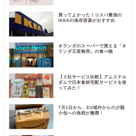
4
買ってよかった！コスパ最強の
IKEAの保存容器がおすすめ
5
オランダのスーパーで買える「オ
ランダ王室御用」の食べ物
6
【３社サービス比較】アムステル
ダムで日本食材宅配サービスを使
ってみた！
7
7月1日から、EU域外からの少額
小包への免税が撤廃！