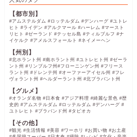
【都市別】
#アムステルダム
#ロッテルダム
#デンハーグ
#ユトレ
ヒト
#ライデン
#アルクマール
#ハーレム
#マースト
リヒト
#ゼーランド
#テッセル島
#ティルブルフ
#ナ
イケルク
#アメルスフォールト
#ネイメーヘン
【州別】
#北ホラント州 #南ホラント州 #ユトレヒト州 #ゼーラ
ント州 #リンブルフ州#フローニンゲン州 #フリース
ラント州 #ドレンテ州 #オーファーアイセル州 #フレ
ヴォラント州 #ヘルダーラント州 #北ブラバント州
【グルメ】
#オランダ名物
#日本食
#アジア料理
#綺麗な景色
#歴
史的
#アムステルダム
#ロッテルダム
#デンハーグ
#
ユトレヒト
#ブラバンド州
#タピオカ
【その他】
#観光
#生活情報
#美容
#ワーホリ
#お買い物
#お土産
#多国籍スーパー
#日本食
#掃除
#レシピ
#文化・音楽