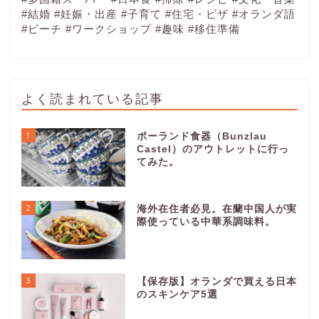
#結婚
#妊娠・出産
#子育て
#住宅・ビザ
#オランダ語
#ビーチ
#ワークショップ
#趣味
#移住準備
よく読まれている記事
1
ポーランド食器（Bunzlau
Castel）のアウトレットに行っ
てみた。
2
海外在住者必見。在蘭中国人が実
際使っている中華系調味料。
3
【保存版】オランダで買える日本
のスキンケア5選