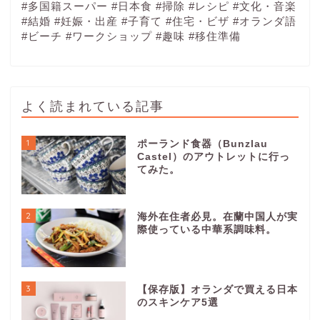
#多国籍スーパー
#日本食
#掃除
#レシピ
#文化・音楽
#結婚
#妊娠・出産
#子育て
#住宅・ビザ
#オランダ語
#ビーチ
#ワークショップ
#趣味
#移住準備
よく読まれている記事
1
ポーランド食器（Bunzlau
Castel）のアウトレットに行っ
てみた。
2
海外在住者必見。在蘭中国人が実
際使っている中華系調味料。
3
【保存版】オランダで買える日本
のスキンケア5選