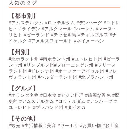
人気のタグ
【都市別】
#アムステルダム
#ロッテルダム
#デンハーグ
#ユトレ
ヒト
#ライデン
#アルクマール
#ハーレム
#マースト
リヒト
#ゼーランド
#テッセル島
#ティルブルフ
#ナ
イケルク
#アメルスフォールト
#ネイメーヘン
【州別】
#北ホラント州 #南ホラント州 #ユトレヒト州 #ゼーラ
ント州 #リンブルフ州#フローニンゲン州 #フリース
ラント州 #ドレンテ州 #オーファーアイセル州 #フレ
ヴォラント州 #ヘルダーラント州 #北ブラバント州
【グルメ】
#オランダ名物
#日本食
#アジア料理
#綺麗な景色
#歴
史的
#アムステルダム
#ロッテルダム
#デンハーグ
#
ユトレヒト
#ブラバンド州
#タピオカ
【その他】
#観光
#生活情報
#美容
#ワーホリ
#お買い物
#お土産