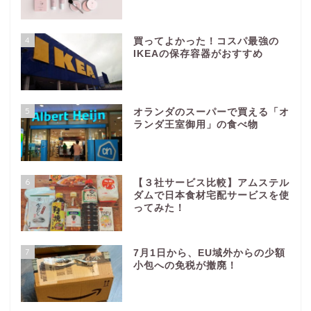
4
買ってよかった！コスパ最強の
IKEAの保存容器がおすすめ
5
オランダのスーパーで買える「オ
ランダ王室御用」の食べ物
6
【３社サービス比較】アムステル
ダムで日本食材宅配サービスを使
ってみた！
7
7月1日から、EU域外からの少額
小包への免税が撤廃！