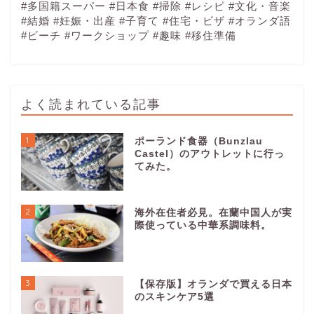
#多国籍スーパー
#日本食
#掃除
#レシピ
#文化・音楽
#結婚
#妊娠・出産
#子育て
#住宅・ビザ
#オランダ語
#ビーチ
#ワークショップ
#趣味
#移住準備
よく読まれている記事
1
ポーランド食器（Bunzlau
Castel）のアウトレットに行っ
てみた。
2
海外在住者必見。在蘭中国人が実
際使っている中華系調味料。
3
【保存版】オランダで買える日本
のスキンケア5選