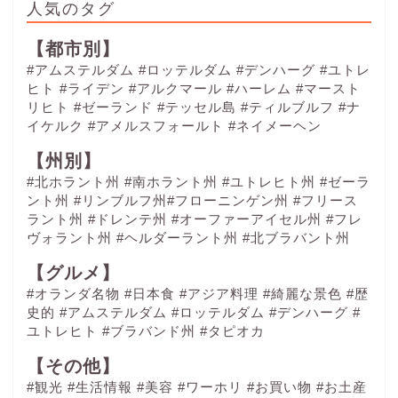
人気のタグ
【都市別】
#アムステルダム
#ロッテルダム
#デンハーグ
#ユトレ
ヒト
#ライデン
#アルクマール
#ハーレム
#マースト
リヒト
#ゼーランド
#テッセル島
#ティルブルフ
#ナ
イケルク
#アメルスフォールト
#ネイメーヘン
【州別】
#北ホラント州 #南ホラント州 #ユトレヒト州 #ゼーラ
ント州 #リンブルフ州#フローニンゲン州 #フリース
ラント州 #ドレンテ州 #オーファーアイセル州 #フレ
ヴォラント州 #ヘルダーラント州 #北ブラバント州
【グルメ】
#オランダ名物
#日本食
#アジア料理
#綺麗な景色
#歴
史的
#アムステルダム
#ロッテルダム
#デンハーグ
#
ユトレヒト
#ブラバンド州
#タピオカ
【その他】
#観光
#生活情報
#美容
#ワーホリ
#お買い物
#お土産