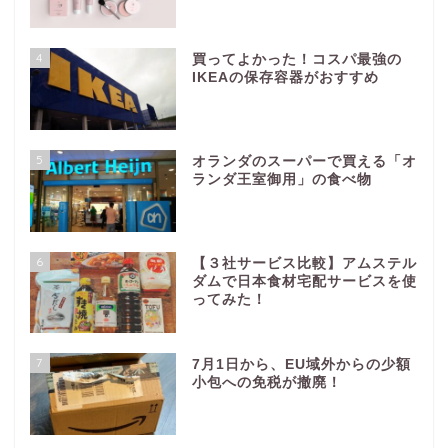
4
買ってよかった！コスパ最強の
IKEAの保存容器がおすすめ
5
オランダのスーパーで買える「オ
ランダ王室御用」の食べ物
6
【３社サービス比較】アムステル
ダムで日本食材宅配サービスを使
ってみた！
7
7月1日から、EU域外からの少額
小包への免税が撤廃！