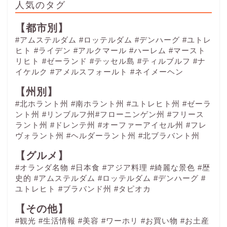
人気のタグ
【都市別】
#アムステルダム
#ロッテルダム
#デンハーグ
#ユトレ
ヒト
#ライデン
#アルクマール
#ハーレム
#マースト
リヒト
#ゼーランド
#テッセル島
#ティルブルフ
#ナ
イケルク
#アメルスフォールト
#ネイメーヘン
【州別】
#北ホラント州 #南ホラント州 #ユトレヒト州 #ゼーラ
ント州 #リンブルフ州#フローニンゲン州 #フリース
ラント州 #ドレンテ州 #オーファーアイセル州 #フレ
ヴォラント州 #ヘルダーラント州 #北ブラバント州
【グルメ】
#オランダ名物
#日本食
#アジア料理
#綺麗な景色
#歴
史的
#アムステルダム
#ロッテルダム
#デンハーグ
#
ユトレヒト
#ブラバンド州
#タピオカ
【その他】
#観光
#生活情報
#美容
#ワーホリ
#お買い物
#お土産