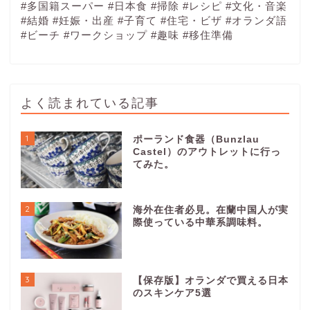
#多国籍スーパー
#日本食
#掃除
#レシピ
#文化・音楽
#結婚
#妊娠・出産
#子育て
#住宅・ビザ
#オランダ語
#ビーチ
#ワークショップ
#趣味
#移住準備
よく読まれている記事
1
ポーランド食器（Bunzlau
Castel）のアウトレットに行っ
てみた。
2
海外在住者必見。在蘭中国人が実
際使っている中華系調味料。
3
【保存版】オランダで買える日本
のスキンケア5選