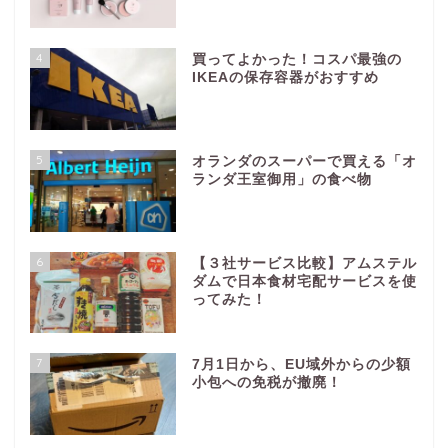
4
買ってよかった！コスパ最強の
IKEAの保存容器がおすすめ
5
オランダのスーパーで買える「オ
ランダ王室御用」の食べ物
6
【３社サービス比較】アムステル
ダムで日本食材宅配サービスを使
ってみた！
7
7月1日から、EU域外からの少額
小包への免税が撤廃！