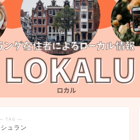
― TAG ―
ミシュラン