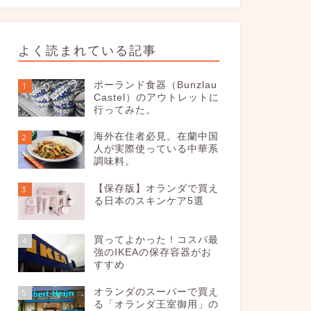
よく読まれている記事
ポーランド食器（Bunzlau
1
Castel）のアウトレットに
行ってみた。
海外在住者必見。在蘭中国
2
人が実際使っている中華系
調味料。
【保存版】オランダで買え
3
る日本のスキンケア5選
買ってよかった！コスパ最
4
強のIKEAの保存容器がお
すすめ
オランダのスーパーで買え
5
る「オランダ王室御用」の