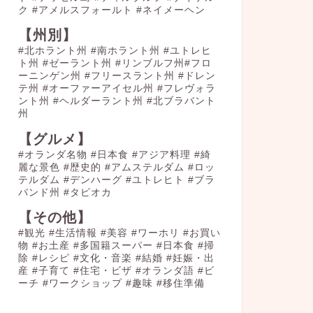
ク
#アメルスフォールト
#ネイメーヘン
【州別】
#北ホラント州 #南ホラント州 #ユトレヒ
ト州 #ゼーラント州 #リンブルフ州#フロ
ーニンゲン州 #フリースラント州 #ドレン
テ州 #オーファーアイセル州 #フレヴォラ
ント州 #ヘルダーラント州 #北ブラバント
州
【グルメ】
#オランダ名物
#日本食
#アジア料理
#綺
麗な景色
#歴史的
#アムステルダム
#ロッ
テルダム
#デンハーグ
#ユトレヒト
#ブラ
バンド州
#タピオカ
【その他】
#観光
#生活情報
#美容
#ワーホリ
#お買い
物
#お土産
#多国籍スーパー
#日本食
#掃
除
#レシピ
#文化・音楽
#結婚
#妊娠・出
産
#子育て
#住宅・ビザ
#オランダ語
#ビ
ーチ
#ワークショップ
#趣味
#移住準備