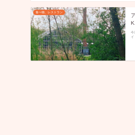
食べ物、レストラン
今
イ