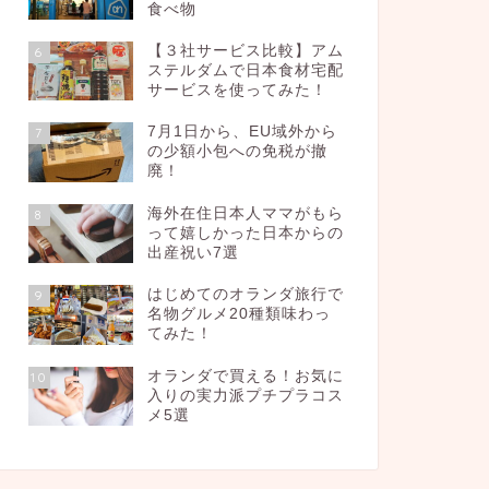
食べ物
【３社サービス比較】アム
6
ステルダムで日本食材宅配
サービスを使ってみた！
7月1日から、EU域外から
7
の少額小包への免税が撤
廃！
海外在住日本人ママがもら
8
って嬉しかった日本からの
出産祝い7選
はじめてのオランダ旅行で
9
名物グルメ20種類味わっ
てみた！
オランダで買える！お気に
10
入りの実力派プチプラコス
メ5選