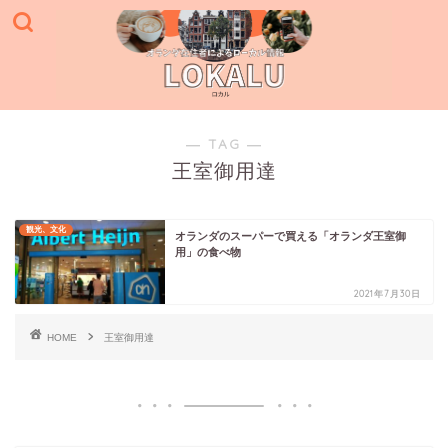
― TAG ―
王室御用達
観光、文化
オランダのスーパーで買える「オランダ王室御
用」の食べ物
2021年7月30日
HOME
王室御用達