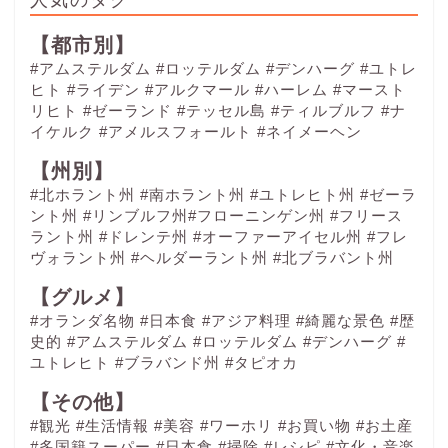
【都市別】
#アムステルダム
#ロッテルダム
#デンハーグ
#ユトレ
ヒト
#ライデン
#アルクマール
#ハーレム
#マースト
リヒト
#ゼーランド
#テッセル島
#ティルブルフ
#ナ
イケルク
#アメルスフォールト
#ネイメーヘン
【州別】
#北ホラント州 #南ホラント州 #ユトレヒト州 #ゼーラ
ント州 #リンブルフ州#フローニンゲン州 #フリース
ラント州 #ドレンテ州 #オーファーアイセル州 #フレ
ヴォラント州 #ヘルダーラント州 #北ブラバント州
【グルメ】
#オランダ名物
#日本食
#アジア料理
#綺麗な景色
#歴
史的
#アムステルダム
#ロッテルダム
#デンハーグ
#
ユトレヒト
#ブラバンド州
#タピオカ
【その他】
#観光
#生活情報
#美容
#ワーホリ
#お買い物
#お土産
#多国籍スーパー
#日本食
#掃除
#レシピ
#文化・音楽