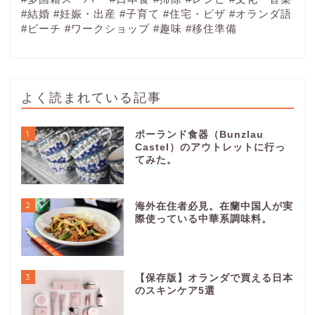
#結婚
#妊娠・出産
#子育て
#住宅・ビザ
#オランダ語
#ビーチ
#ワークショップ
#趣味
#移住準備
よく読まれている記事
1
ポーランド食器（Bunzlau
Castel）のアウトレットに行っ
てみた。
2
海外在住者必見。在蘭中国人が実
際使っている中華系調味料。
3
【保存版】オランダで買える日本
のスキンケア5選