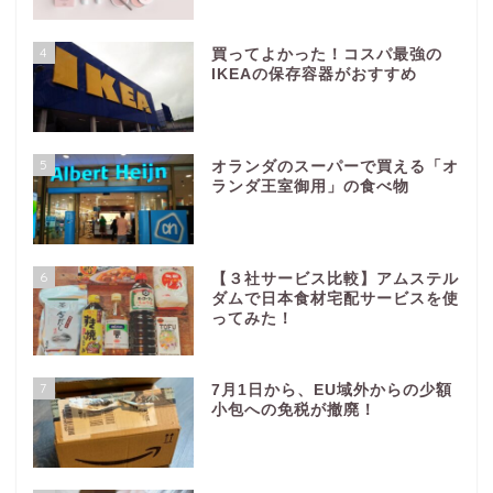
4
買ってよかった！コスパ最強の
IKEAの保存容器がおすすめ
5
オランダのスーパーで買える「オ
ランダ王室御用」の食べ物
6
【３社サービス比較】アムステル
ダムで日本食材宅配サービスを使
ってみた！
7
7月1日から、EU域外からの少額
小包への免税が撤廃！