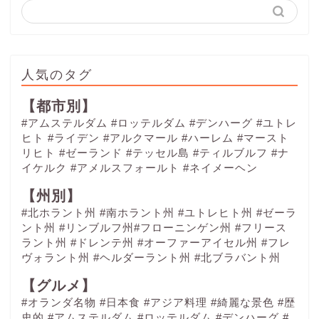
人気のタグ
【都市別】
#アムステルダム
#ロッテルダム
#デンハーグ
#ユトレ
ヒト
#ライデン
#アルクマール
#ハーレム
#マースト
リヒト
#ゼーランド
#テッセル島
#ティルブルフ
#ナ
イケルク
#アメルスフォールト
#ネイメーヘン
【州別】
#北ホラント州 #南ホラント州 #ユトレヒト州 #ゼーラ
ント州 #リンブルフ州#フローニンゲン州 #フリース
ラント州 #ドレンテ州 #オーファーアイセル州 #フレ
ヴォラント州 #ヘルダーラント州 #北ブラバント州
【グルメ】
#オランダ名物
#日本食
#アジア料理
#綺麗な景色
#歴
史的
#アムステルダム
#ロッテルダム
#デンハーグ
#