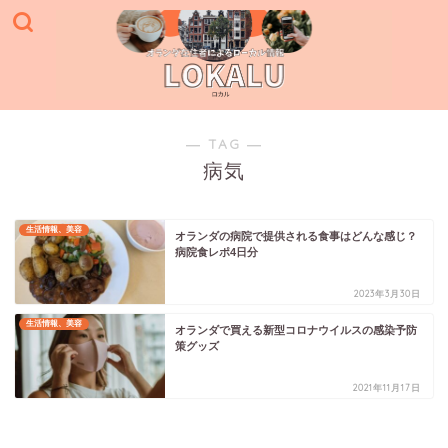
― TAG ―
病気
生活情報、美容
オランダの病院で提供される食事はどんな感じ？
病院食レポ4日分
2023年3月30日
生活情報、美容
オランダで買える新型コロナウイルスの感染予防
策グッズ
2021年11月17日