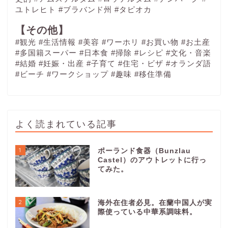
ユトレヒト
#ブラバンド州
#タピオカ
【その他】
#観光
#生活情報
#美容
#ワーホリ
#お買い物
#お土産
#多国籍スーパー
#日本食
#掃除
#レシピ
#文化・音楽
#結婚
#妊娠・出産
#子育て
#住宅・ビザ
#オランダ語
#ビーチ
#ワークショップ
#趣味
#移住準備
よく読まれている記事
1
ポーランド食器（Bunzlau
Castel）のアウトレットに行っ
てみた。
2
海外在住者必見。在蘭中国人が実
際使っている中華系調味料。