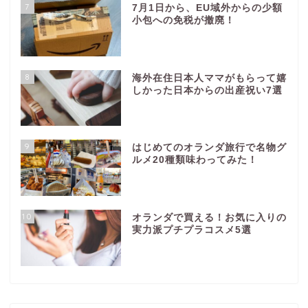
7
7月1日から、EU域外からの少額
小包への免税が撤廃！
8
海外在住日本人ママがもらって嬉
しかった日本からの出産祝い7選
9
はじめてのオランダ旅行で名物グ
ルメ20種類味わってみた！
10
オランダで買える！お気に入りの
実力派プチプラコスメ5選