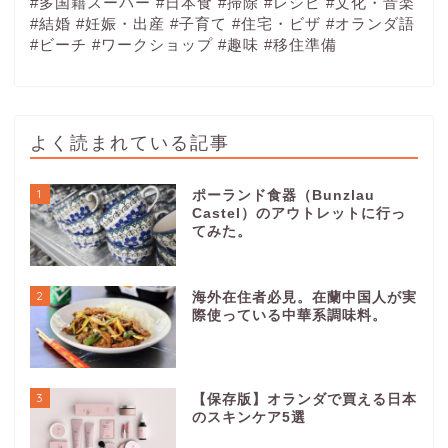
#多国籍スーパー
#日本食
#掃除
#レシピ
#文化・音楽
#結婚
#妊娠・出産
#子育て
#住宅・ビザ
#オランダ語
#ビーチ
#ワークショップ
#趣味
#移住準備
よく読まれている記事
1
ポーランド食器（Bunzlau
Castel）のアウトレットに行っ
てみた。
2
海外在住者必見。在蘭中国人が実
際使っている中華系調味料。
3
【保存版】オランダで買える日本
のスキンケア5選