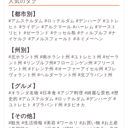
人気のタグ
【都市別】
#アムステルダム
#ロッテルダム
#デンハーグ
#ユトレ
ヒト
#ライデン
#アルクマール
#ハーレム
#マースト
リヒト
#ゼーランド
#テッセル島
#ティルブルフ
#ナ
イケルク
#アメルスフォールト
#ネイメーヘン
【州別】
#北ホラント州 #南ホラント州 #ユトレヒト州 #ゼーラ
ント州 #リンブルフ州#フローニンゲン州 #フリース
ラント州 #ドレンテ州 #オーファーアイセル州 #フレ
ヴォラント州 #ヘルダーラント州 #北ブラバント州
【グルメ】
#オランダ名物
#日本食
#アジア料理
#綺麗な景色
#歴
史的
#アムステルダム
#ロッテルダム
#デンハーグ
#
ユトレヒト
#ブラバンド州
#タピオカ
【その他】
#観光
#生活情報
#美容
#ワーホリ
#お買い物
#お土産