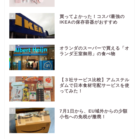
4
買ってよかった！コスパ最強の
IKEAの保存容器がおすすめ
5
オランダのスーパーで買える「オ
ランダ王室御用」の食べ物
6
【３社サービス比較】アムステル
ダムで日本食材宅配サービスを使
ってみた！
7
7月1日から、EU域外からの少額
小包への免税が撤廃！