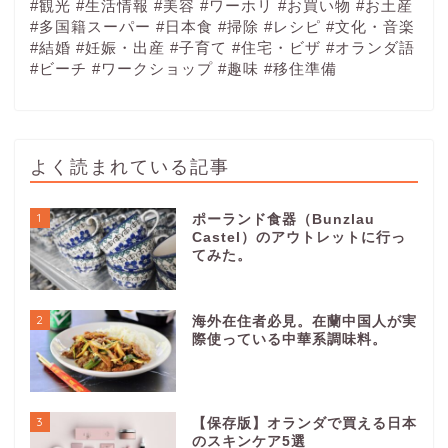
#観光
#生活情報
#美容
#ワーホリ
#お買い物
#お土産
#多国籍スーパー
#日本食
#掃除
#レシピ
#文化・音楽
#結婚
#妊娠・出産
#子育て
#住宅・ビザ
#オランダ語
#ビーチ
#ワークショップ
#趣味
#移住準備
よく読まれている記事
1
ポーランド食器（Bunzlau
Castel）のアウトレットに行っ
てみた。
2
海外在住者必見。在蘭中国人が実
際使っている中華系調味料。
3
【保存版】オランダで買える日本
のスキンケア5選