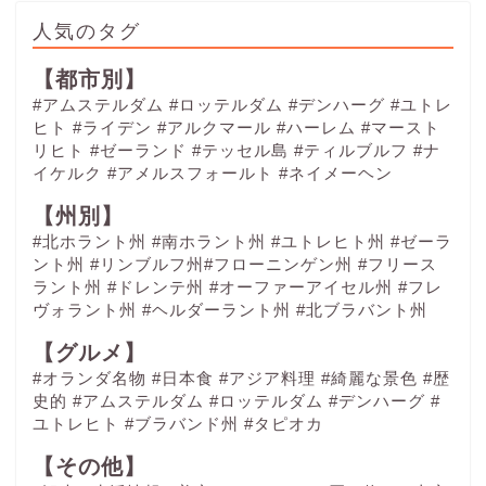
人気のタグ
【都市別】
#アムステルダム
#ロッテルダム
#デンハーグ
#ユトレ
ヒト
#ライデン
#アルクマール
#ハーレム
#マースト
リヒト
#ゼーランド
#テッセル島
#ティルブルフ
#ナ
イケルク
#アメルスフォールト
#ネイメーヘン
【州別】
#北ホラント州 #南ホラント州 #ユトレヒト州 #ゼーラ
ント州 #リンブルフ州#フローニンゲン州 #フリース
ラント州 #ドレンテ州 #オーファーアイセル州 #フレ
ヴォラント州 #ヘルダーラント州 #北ブラバント州
【グルメ】
#オランダ名物
#日本食
#アジア料理
#綺麗な景色
#歴
史的
#アムステルダム
#ロッテルダム
#デンハーグ
#
ユトレヒト
#ブラバンド州
#タピオカ
【その他】