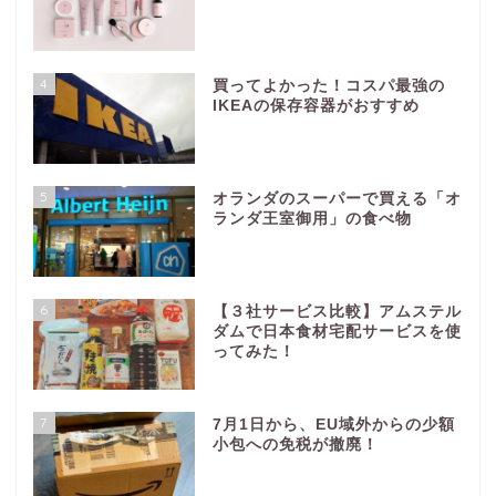
4
買ってよかった！コスパ最強の
IKEAの保存容器がおすすめ
5
オランダのスーパーで買える「オ
ランダ王室御用」の食べ物
6
【３社サービス比較】アムステル
ダムで日本食材宅配サービスを使
ってみた！
7
7月1日から、EU域外からの少額
小包への免税が撤廃！