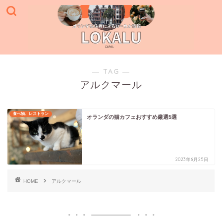
― TAG ―
アルクマール
食べ物、レストラン
オランダの猫カフェおすすめ厳選5選
2023年6月25日
HOME
アルクマール