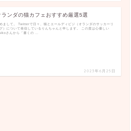
オランダの猫カフェおすすめ厳選5選
めまして。 Twitterで日々、猫とエールディビジ（オランダのサッカーリ
グ）について発信しているりんちゃんと申します。 この度は心優しい
aikoさんから「書くの …
2023年6月25日