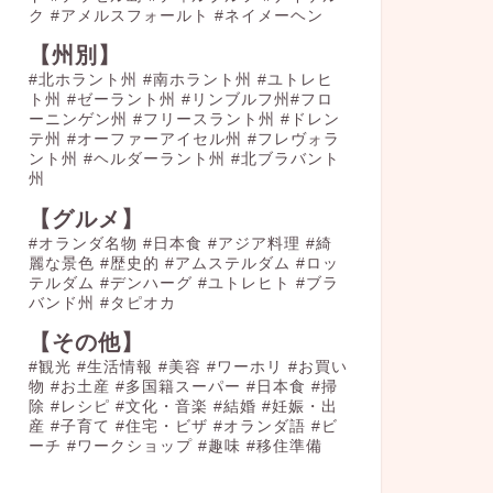
ク
#アメルスフォールト
#ネイメーヘン
【州別】
#北ホラント州 #南ホラント州 #ユトレヒ
ト州 #ゼーラント州 #リンブルフ州#フロ
ーニンゲン州 #フリースラント州 #ドレン
テ州 #オーファーアイセル州 #フレヴォラ
ント州 #ヘルダーラント州 #北ブラバント
州
【グルメ】
#オランダ名物
#日本食
#アジア料理
#綺
麗な景色
#歴史的
#アムステルダム
#ロッ
テルダム
#デンハーグ
#ユトレヒト
#ブラ
バンド州
#タピオカ
【その他】
#観光
#生活情報
#美容
#ワーホリ
#お買い
物
#お土産
#多国籍スーパー
#日本食
#掃
除
#レシピ
#文化・音楽
#結婚
#妊娠・出
産
#子育て
#住宅・ビザ
#オランダ語
#ビ
ーチ
#ワークショップ
#趣味
#移住準備