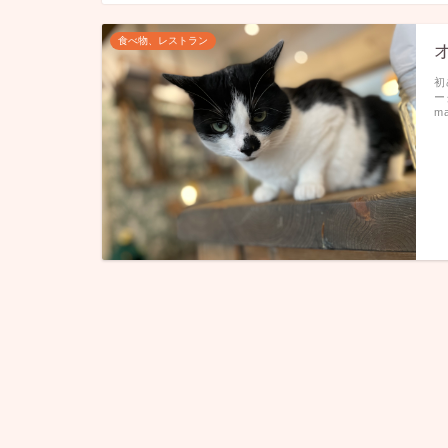
食べ物、レストラン
初
ー
m