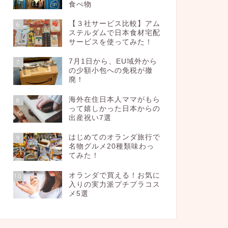
食べ物
【３社サービス比較】アム
6
ステルダムで日本食材宅配
サービスを使ってみた！
7月1日から、EU域外から
7
の少額小包への免税が撤
廃！
海外在住日本人ママがもら
8
って嬉しかった日本からの
出産祝い7選
はじめてのオランダ旅行で
9
名物グルメ20種類味わっ
てみた！
オランダで買える！お気に
10
入りの実力派プチプラコス
メ5選