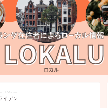
― TAG ―
ライデン