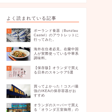
よく読まれている記事
ポーランド食器（Bunzlau
1
Castel）のアウトレットに
行ってみた。
海外在住者必見。在蘭中国
2
人が実際使っている中華系
調味料。
【保存版】オランダで買え
3
る日本のスキンケア5選
買ってよかった！コスパ最
4
強のIKEAの保存容器がお
すすめ
オランダのスーパーで買え
5
る「オランダ王室御用」の