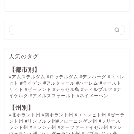
人気のタグ
【都市別】
#アムステルダム
#ロッテルダム
#デンハーグ
#ユトレ
ヒト
#ライデン
#アルクマール
#ハーレム
#マースト
リヒト
#ゼーランド
#テッセル島
#ティルブルフ
#ナ
イケルク
#アメルスフォールト
#ネイメーヘン
【州別】
#北ホラント州 #南ホラント州 #ユトレヒト州 #ゼーラ
ント州 #リンブルフ州#フローニンゲン州 #フリース
ラント州 #ドレンテ州 #オーファーアイセル州 #フレ
ヴォラント州 #ヘルダーラント州 #北ブラバント州