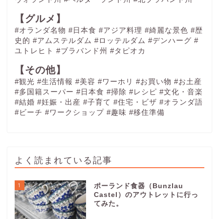
【グルメ】
#オランダ名物
#日本食
#アジア料理
#綺麗な景色
#歴
史的
#アムステルダム
#ロッテルダム
#デンハーグ
#
ユトレヒト
#ブラバンド州
#タピオカ
【その他】
#観光
#生活情報
#美容
#ワーホリ
#お買い物
#お土産
#多国籍スーパー
#日本食
#掃除
#レシピ
#文化・音楽
#結婚
#妊娠・出産
#子育て
#住宅・ビザ
#オランダ語
#ビーチ
#ワークショップ
#趣味
#移住準備
よく読まれている記事
1
ポーランド食器（Bunzlau
Castel）のアウトレットに行っ
てみた。