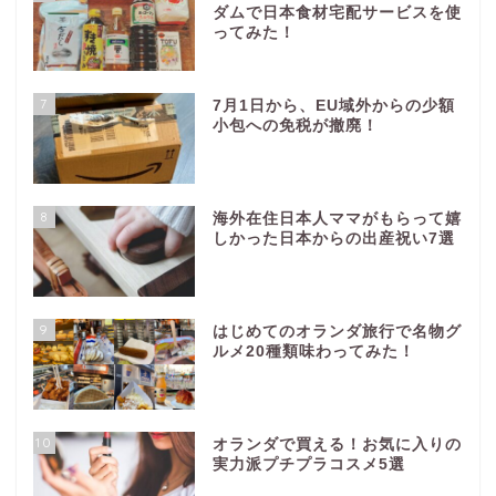
ダムで日本食材宅配サービスを使
ってみた！
7
7月1日から、EU域外からの少額
小包への免税が撤廃！
8
海外在住日本人ママがもらって嬉
しかった日本からの出産祝い7選
9
はじめてのオランダ旅行で名物グ
ルメ20種類味わってみた！
10
オランダで買える！お気に入りの
実力派プチプラコスメ5選