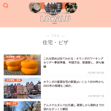
― TAG ―
住宅・ビザ
生活情報、美容
これを読めば全てわかる：オランダのワーキング
ホリデー事前準備、 申請方法、部屋探し、持ち物
編
2023年7月10日
生活情報、美容
オランダの賃貸住宅の家賃はいくら？2019年から
2021年の相場をご紹介。
2021年9月17日
観光、文化
アムステルダムでお引越し 家探しから契約までの
流れをざっくり解説