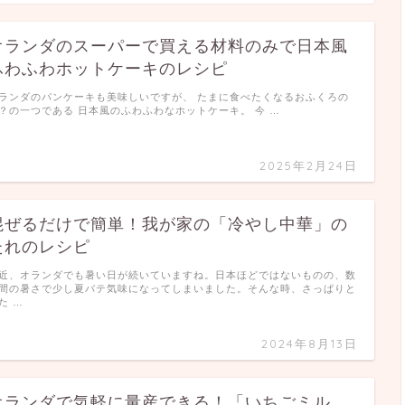
オランダのスーパーで買える材料のみで日本風
ふわふわホットケーキのレシピ
ランダのパンケーキも美味しいですが、 たまに食べたくなるおふくろの
？の一つである 日本風のふわふわなホットケーキ。 今 …
2025年2月24日
混ぜるだけで簡単！我が家の「冷やし中華」の
たれのレシピ
近、オランダでも暑い日が続いていますね。日本ほどではないものの、数
間の暑さで少し夏バテ気味になってしまいました。そんな時、さっぱりと
た …
2024年8月13日
オランダで気軽に量産できる！「いちごミル