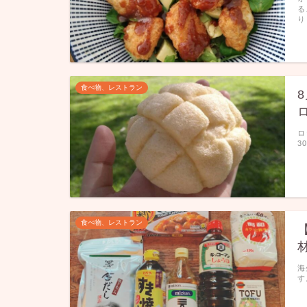
る
り
食べ物、レストラン
8
ロ
3
食べ物、レストラン
海
す