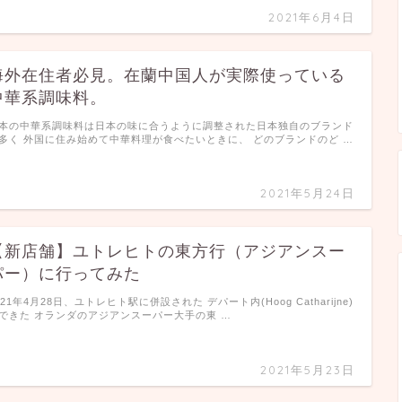
2021年6月4日
海外在住者必見。在蘭中国人が実際使っている
中華系調味料。
本の中華系調味料は日本の味に合うように調整された日本独自のブランド
多く 外国に住み始めて中華料理が食べたいときに、 どのブランドのど …
2021年5月24日
【新店舗】ユトレヒトの東方行（アジアンスー
パー）に行ってみた
021年4月28日、ユトレヒト駅に併設された デパート内(Hoog Catharijne)
できた オランダのアジアンスーパー大手の東 …
2021年5月23日