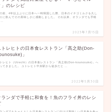
ク」のレシピ
の前、4年以上ぶりに日本へ一時帰国した際、日本のイチゴミルクを久し
りに飲んでその美味しさに感動しました。 それ以来、オランダでも手軽
 …
2023年7月15日
ユトレヒトの日本食レストラン「髙之助(Don-
ounosuke)」
トレヒト（Utrecht）の日本食レストラン「髙之助(Don-kounosuke)」へ
ってきました。 ユトレヒト中央駅から徒歩だと …
2022年5月30日
オランダで手軽に和食を！魚のフライ丼のレシ
ピ
ランダでもちゃんとした日本食レストランに行けば美味しい日本食を食べ