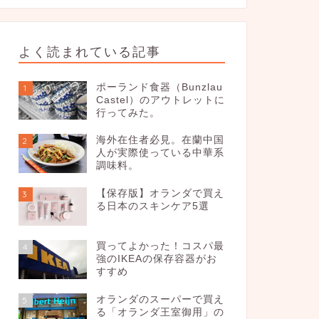
よく読まれている記事
ポーランド食器（Bunzlau
1
Castel）のアウトレットに
行ってみた。
海外在住者必見。在蘭中国
2
人が実際使っている中華系
調味料。
【保存版】オランダで買え
3
る日本のスキンケア5選
買ってよかった！コスパ最
4
強のIKEAの保存容器がお
すすめ
オランダのスーパーで買え
5
る「オランダ王室御用」の