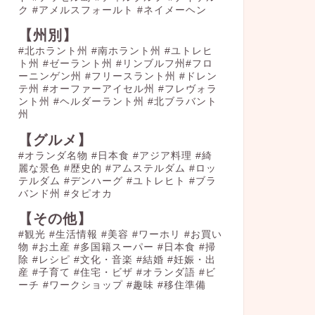
ク
#アメルスフォールト
#ネイメーヘン
【州別】
#北ホラント州 #南ホラント州 #ユトレヒ
ト州 #ゼーラント州 #リンブルフ州#フロ
ーニンゲン州 #フリースラント州 #ドレン
テ州 #オーファーアイセル州 #フレヴォラ
ント州 #ヘルダーラント州 #北ブラバント
州
【グルメ】
#オランダ名物
#日本食
#アジア料理
#綺
麗な景色
#歴史的
#アムステルダム
#ロッ
テルダム
#デンハーグ
#ユトレヒト
#ブラ
バンド州
#タピオカ
【その他】
#観光
#生活情報
#美容
#ワーホリ
#お買い
物
#お土産
#多国籍スーパー
#日本食
#掃
除
#レシピ
#文化・音楽
#結婚
#妊娠・出
産
#子育て
#住宅・ビザ
#オランダ語
#ビ
ーチ
#ワークショップ
#趣味
#移住準備