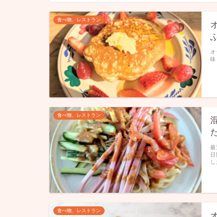
食べ物、レストラン
オ
味
食べ物、レストラン
最
日
し
食べ物、レストラン