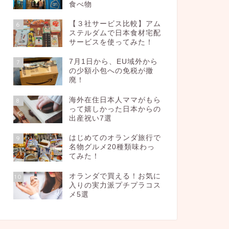
食べ物
【３社サービス比較】アム
6
ステルダムで日本食材宅配
サービスを使ってみた！
7月1日から、EU域外から
7
の少額小包への免税が撤
廃！
海外在住日本人ママがもら
8
って嬉しかった日本からの
出産祝い7選
はじめてのオランダ旅行で
9
名物グルメ20種類味わっ
てみた！
オランダで買える！お気に
10
入りの実力派プチプラコス
メ5選