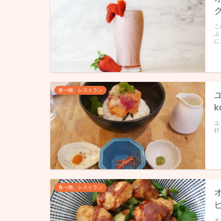
こ
ぶ
に
食べ物、レストラン
k
ユ
行
食べ物、レストラン
オ