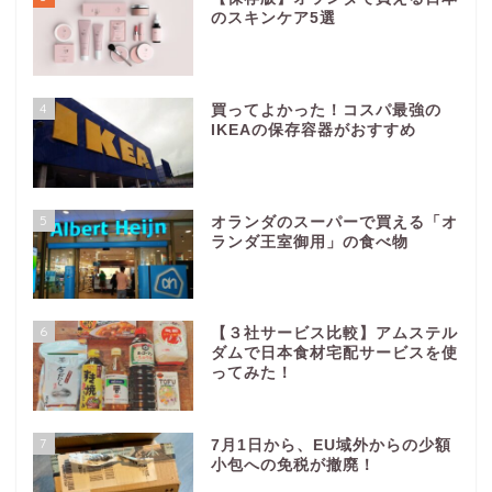
のスキンケア5選
4
買ってよかった！コスパ最強の
IKEAの保存容器がおすすめ
5
オランダのスーパーで買える「オ
ランダ王室御用」の食べ物
6
【３社サービス比較】アムステル
ダムで日本食材宅配サービスを使
ってみた！
7
7月1日から、EU域外からの少額
小包への免税が撤廃！