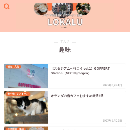
― TAG ―
趣味
観光、文化
【スタジアムへ行こう vol.1】GOFFERT
Stadion（NEC Nijmegen）
2023年8月24日
食べ物、レストラン
オランダの猫カフェおすすめ厳選5選
2023年6月25日
生活情報、美容