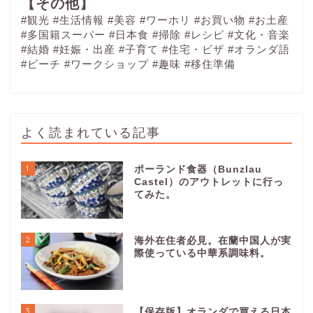
【その他】
#観光
#生活情報
#美容
#ワーホリ
#お買い物
#お土産
#多国籍スーパー
#日本食
#掃除
#レシピ
#文化・音楽
#結婚
#妊娠・出産
#子育て
#住宅・ビザ
#オランダ語
#ビーチ
#ワークショップ
#趣味
#移住準備
よく読まれている記事
1
ポーランド食器（Bunzlau
Castel）のアウトレットに行っ
てみた。
2
海外在住者必見。在蘭中国人が実
際使っている中華系調味料。
3
【保存版】オランダで買える日本