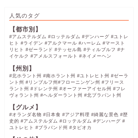
人気のタグ
【都市別】
#アムステルダム
#ロッテルダム
#デンハーグ
#ユトレ
ヒト
#ライデン
#アルクマール
#ハーレム
#マースト
リヒト
#ゼーランド
#テッセル島
#ティルブルフ
#ナ
イケルク
#アメルスフォールト
#ネイメーヘン
【州別】
#北ホラント州 #南ホラント州 #ユトレヒト州 #ゼーラ
ント州 #リンブルフ州#フローニンゲン州 #フリース
ラント州 #ドレンテ州 #オーファーアイセル州 #フレ
ヴォラント州 #ヘルダーラント州 #北ブラバント州
【グルメ】
#オランダ名物
#日本食
#アジア料理
#綺麗な景色
#歴
史的
#アムステルダム
#ロッテルダム
#デンハーグ
#
ユトレヒト
#ブラバンド州
#タピオカ