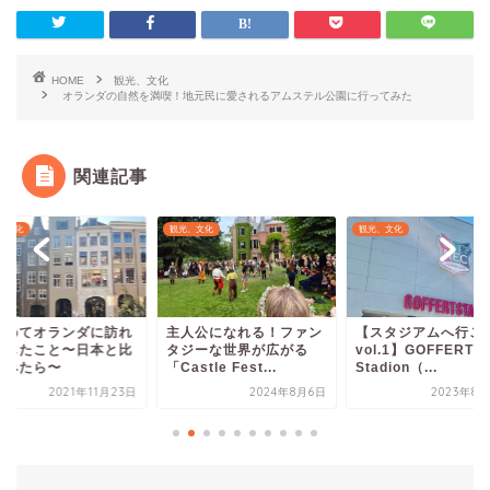
HOME
観光、文化
オランダの自然を満喫！地元民に愛されるアムステル公園に行ってみた
関連記事
、文化
観光、文化
観光、文化
じめてオランダに訪れ
主人公になれる！ファン
【スタジアムへ行こ
感じたこと〜日本と比
タジーな世界が広がる
vol.1】GOFFERT
てみたら〜
「Castle Fest...
Stadion（...
2021年11月23日
2024年8月6日
2023年8月