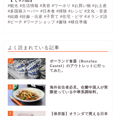
#観光
#生活情報
#美容
#ワーホリ
#お買い物
#お土産
#多国籍スーパー
#日本食
#掃除
#レシピ
#文化・音楽
#結婚
#妊娠・出産
#子育て
#住宅・ビザ
#オランダ語
#ビーチ
#ワークショップ
#趣味
#移住準備
よく読まれている記事
1
ポーランド食器（Bunzlau
Castel）のアウトレットに行っ
てみた。
2
海外在住者必見。在蘭中国人が実
際使っている中華系調味料。
3
【保存版】オランダで買える日本