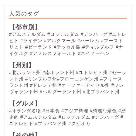
人気のタグ
【都市別】
#アムステルダム
#ロッテルダム
#デンハーグ
#ユトレ
ヒト
#ライデン
#アルクマール
#ハーレム
#マースト
リヒト
#ゼーランド
#テッセル島
#ティルブルフ
#ナ
イケルク
#アメルスフォールト
#ネイメーヘン
【州別】
#北ホラント州 #南ホラント州 #ユトレヒト州 #ゼーラ
ント州 #リンブルフ州#フローニンゲン州 #フリース
ラント州 #ドレンテ州 #オーファーアイセル州 #フレ
ヴォラント州 #ヘルダーラント州 #北ブラバント州
【グルメ】
#オランダ名物
#日本食
#アジア料理
#綺麗な景色
#歴
史的
#アムステルダム
#ロッテルダム
#デンハーグ
#
ユトレヒト
#ブラバンド州
#タピオカ
【その他】