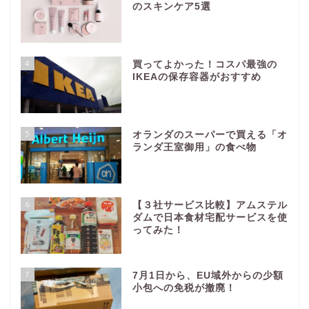
のスキンケア5選
4
買ってよかった！コスパ最強の
IKEAの保存容器がおすすめ
5
オランダのスーパーで買える「オ
ランダ王室御用」の食べ物
6
【３社サービス比較】アムステル
ダムで日本食材宅配サービスを使
ってみた！
7
7月1日から、EU域外からの少額
小包への免税が撤廃！