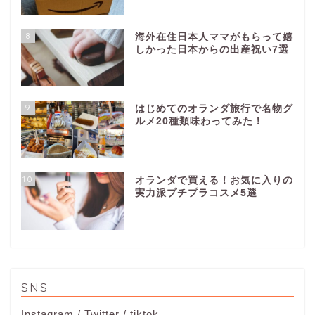
8
海外在住日本人ママがもらって嬉
しかった日本からの出産祝い7選
9
はじめてのオランダ旅行で名物グ
ルメ20種類味わってみた！
10
オランダで買える！お気に入りの
実力派プチプラコスメ5選
SNS
Instagram
/
Twitter
/
tiktok