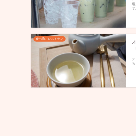
場
て
食べ物、レストラン
デ
あ