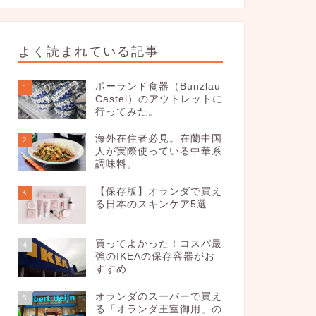
よく読まれている記事
ポーランド食器（Bunzlau
1
Castel）のアウトレットに
行ってみた。
海外在住者必見。在蘭中国
2
人が実際使っている中華系
調味料。
【保存版】オランダで買え
3
る日本のスキンケア5選
買ってよかった！コスパ最
4
強のIKEAの保存容器がお
すすめ
オランダのスーパーで買え
5
る「オランダ王室御用」の