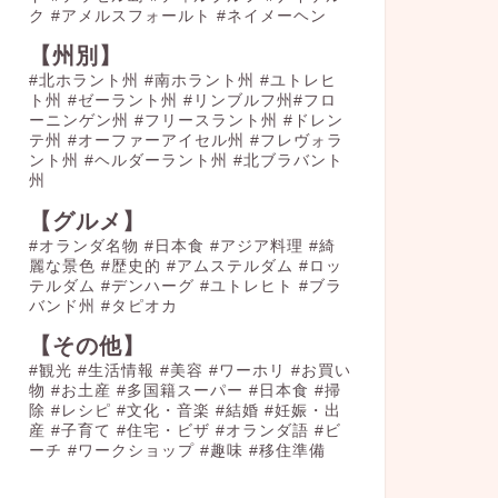
ク
#アメルスフォールト
#ネイメーヘン
【州別】
#北ホラント州 #南ホラント州 #ユトレヒ
ト州 #ゼーラント州 #リンブルフ州#フロ
ーニンゲン州 #フリースラント州 #ドレン
テ州 #オーファーアイセル州 #フレヴォラ
ント州 #ヘルダーラント州 #北ブラバント
州
【グルメ】
#オランダ名物
#日本食
#アジア料理
#綺
麗な景色
#歴史的
#アムステルダム
#ロッ
テルダム
#デンハーグ
#ユトレヒト
#ブラ
バンド州
#タピオカ
【その他】
#観光
#生活情報
#美容
#ワーホリ
#お買い
物
#お土産
#多国籍スーパー
#日本食
#掃
除
#レシピ
#文化・音楽
#結婚
#妊娠・出
産
#子育て
#住宅・ビザ
#オランダ語
#ビ
ーチ
#ワークショップ
#趣味
#移住準備