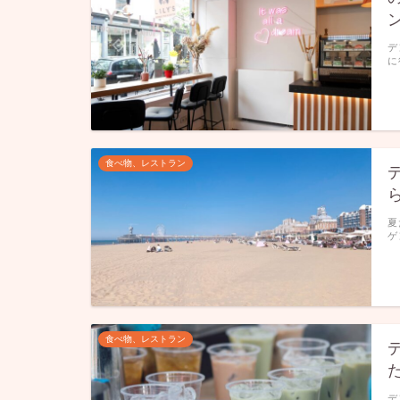
デ
に
食べ物、レストラン
夏
ゲ
食べ物、レストラン
デ