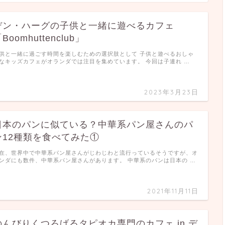
デン・ハーグの子供と一緒に遊べるカフェ
Boomhuttenclub」
供と一緒に過ごす時間を楽しむための選択肢として 子供と遊べるおしゃ
なキッズカフェがオランダでは注目を集めています。 今回は子連れ …
2023年3月23日
日本のパンに似ている？中華系パン屋さんのパ
ン12種類を食べてみた①
在、世界中で中華系パン屋さんがじわじわと流行っているそうですが、オ
ンダにも数件、中華系パン屋さんがあります。 中華系のパンは日本の …
2021年11月11日
のんびりくつろげるタピオカ専門のカフェ in デ