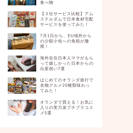
食べ物
【３社サービス比較】アム
6
ステルダムで日本食材宅配
サービスを使ってみた！
7月1日から、EU域外から
7
の少額小包への免税が撤
廃！
海外在住日本人ママがもら
8
って嬉しかった日本からの
出産祝い7選
はじめてのオランダ旅行で
9
名物グルメ20種類味わっ
てみた！
オランダで買える！お気に
10
入りの実力派プチプラコス
メ5選