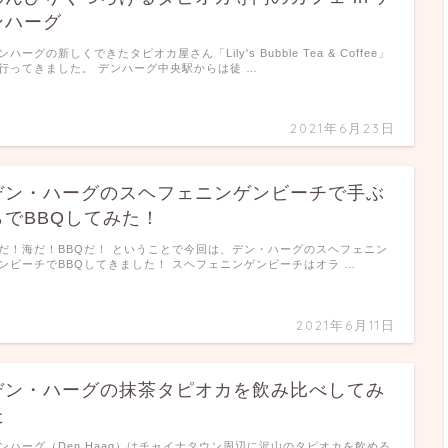
ンハーグ
ンハーグの新しくできたタピオカ屋さん「Lily's Bubble Tea & Coffee」
行ってきました。 デンハーグ中央駅からは徒 …
2021年6月23日
デン・ハーグのスヘフェニンゲンビーチで手ぶ
らでBBQしてみた！
だ！海だ！BBQだ！ ということで今回は、デン・ハーグのスヘフェニン
ンビーチでBBQしてきました！ スヘフェニンゲンビーチはオラ …
2021年6月11日
デン・ハーグの抹茶タピオカを飲み比べしてみ
た
ンハーグ（Den Haag）はチャイナタウン周辺に沢山のタピオカを飲める