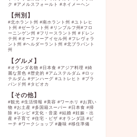
ク
#アメルスフォールト
#ネイメーヘン
【州別】
#北ホラント州 #南ホラント州 #ユトレヒ
ト州 #ゼーラント州 #リンブルフ州#フロ
ーニンゲン州 #フリースラント州 #ドレン
テ州 #オーファーアイセル州 #フレヴォラ
ント州 #ヘルダーラント州 #北ブラバント
州
【グルメ】
#オランダ名物
#日本食
#アジア料理
#綺
麗な景色
#歴史的
#アムステルダム
#ロッ
テルダム
#デンハーグ
#ユトレヒト
#ブラ
バンド州
#タピオカ
【その他】
#観光
#生活情報
#美容
#ワーホリ
#お買い
物
#お土産
#多国籍スーパー
#日本食
#掃
除
#レシピ
#文化・音楽
#結婚
#妊娠・出
産
#子育て
#住宅・ビザ
#オランダ語
#ビ
ーチ
#ワークショップ
#趣味
#移住準備