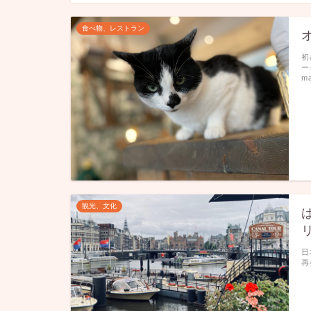
食べ物、レストラン
初
ー
m
観光、文化
日
再