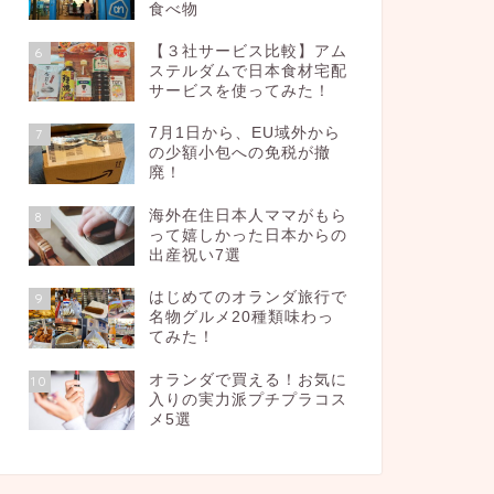
食べ物
【３社サービス比較】アム
6
ステルダムで日本食材宅配
サービスを使ってみた！
7月1日から、EU域外から
7
の少額小包への免税が撤
廃！
海外在住日本人ママがもら
8
って嬉しかった日本からの
出産祝い7選
はじめてのオランダ旅行で
9
名物グルメ20種類味わっ
てみた！
オランダで買える！お気に
10
入りの実力派プチプラコス
メ5選