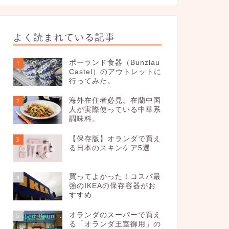
よく読まれている記事
ポーランド食器（Bunzlau
1
Castel）のアウトレットに
行ってみた。
海外在住者必見。在蘭中国
2
人が実際使っている中華系
調味料。
【保存版】オランダで買え
3
る日本のスキンケア5選
買ってよかった！コスパ最
4
強のIKEAの保存容器がお
すすめ
オランダのスーパーで買え
5
る「オランダ王室御用」の