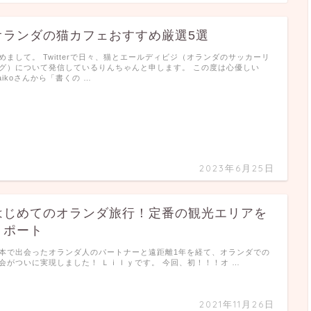
オランダの猫カフェおすすめ厳選5選
めまして。 Twitterで日々、猫とエールディビジ（オランダのサッカーリ
グ）について発信しているりんちゃんと申します。 この度は心優しい
aikoさんから「書くの …
2023年6月25日
はじめてのオランダ旅行！定番の観光エリアを
リポート
本で出会ったオランダ人のパートナーと遠距離1年を経て、オランダでの
会がついに実現しました！ Ｌｉｌｙです。 今回、初！！！オ …
2021年11月26日