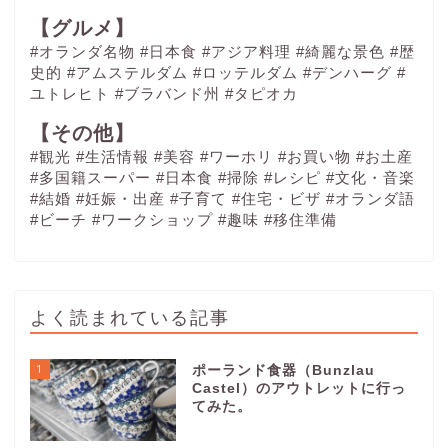
【グルメ】
#オランダ名物
#日本食
#アジア料理
#綺麗な景色
#歴
史的
#アムステルダム
#ロッテルダム
#デンハーグ
#
ユトレヒト
#ブラバンド州
#タピオカ
【その他】
#観光
#生活情報
#美容
#ワーホリ
#お買い物
#お土産
#多国籍スーパー
#日本食
#掃除
#レシピ
#文化・音楽
#結婚
#妊娠・出産
#子育て
#住宅・ビザ
#オランダ語
#ビーチ
#ワークショップ
#趣味
#移住準備
よく読まれている記事
1
ポーランド食器（Bunzlau
Castel）のアウトレットに行っ
てみた。