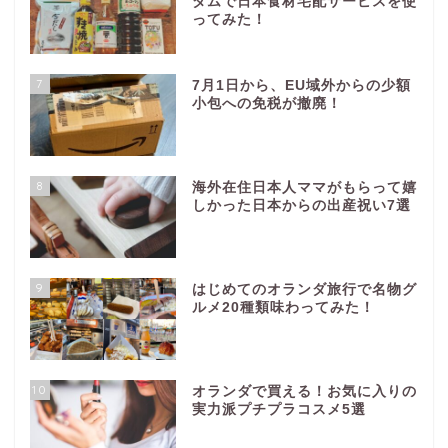
ダムで日本食材宅配サービスを使
ってみた！
7
7月1日から、EU域外からの少額
小包への免税が撤廃！
8
海外在住日本人ママがもらって嬉
しかった日本からの出産祝い7選
9
はじめてのオランダ旅行で名物グ
ルメ20種類味わってみた！
10
オランダで買える！お気に入りの
実力派プチプラコスメ5選