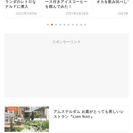
？オランダのレトロな
ース付きアイスコーヒー
オカを飲み比べして
クドナルドに潜入
を頼んでみた！
2022年5月5日
2021年6月26日
2021年6
スポンサーリンク
アムステルダム お庭がとっても美しいレ
ストラン『Lion Noir』