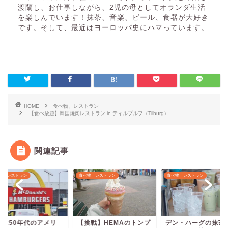
渡蘭し、お仕事しながら、2児の母としてオランダ生活
を楽しんでいます！抹茶、音楽、ビール、食器が大好き
です。そして、最近はヨーロッパ史にハマっています。
HOME
食べ物、レストラン
【食べ放題】韓国焼肉レストラン in ティルブルフ（Tilburg）
関連記事
物、レストラン
食べ物、レストラン
食べ物、レストラン
分は50年代のアメリ
【挑戦】HEMAのトンプ
デン・ハーグの抹茶