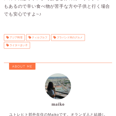
もあるので辛い食べ物が苦手な方や子供と行く場合
でも安心ですよ~♪
アジア料理
ティルブルフ
ブラバンド州のグルメ
ライターまい子
ABOUT ME
maiko
ユトレヒト郊外在住のMaikoです。オランダ人と結婚し