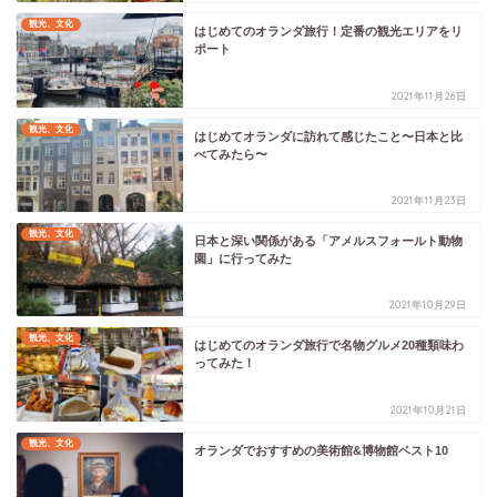
観光、文化
はじめてのオランダ旅行！定番の観光エリアをリ
ポート
2021年11月26日
観光、文化
はじめてオランダに訪れて感じたこと〜日本と比
べてみたら〜
2021年11月23日
観光、文化
日本と深い関係がある「アメルスフォールト動物
園」に行ってみた
2021年10月29日
観光、文化
はじめてのオランダ旅行で名物グルメ20種類味わ
ってみた！
2021年10月21日
観光、文化
オランダでおすすめの美術館&博物館ベスト10