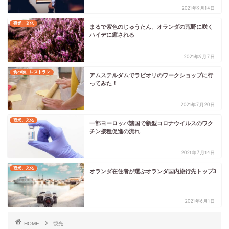
2021年9月14日
観光、文化
まるで紫色のじゅうたん。オランダの荒野に咲く
ハイデに癒される
2021年9月7日
食べ物、レストラン
アムステルダムでラビオリのワークショップに行
ってみた！
2021年7月20日
観光、文化
一部ヨーロッパ諸国で新型コロナウイルスのワク
チン接種促進の流れ
2021年7月14日
観光、文化
オランダ在住者が選ぶオランダ国内旅行先トップ3
2021年6月1日
HOME
観光