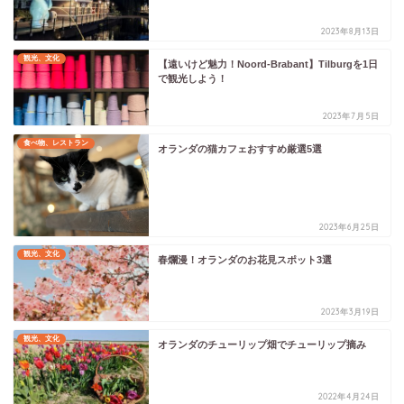
2023年8月13日
観光、文化
【遠いけど魅力！Noord-Brabant】Tilburgを1日
で観光しよう！
2023年7月5日
食べ物、レストラン
オランダの猫カフェおすすめ厳選5選
2023年6月25日
観光、文化
春爛漫！オランダのお花見スポット3選
2023年3月19日
観光、文化
オランダのチューリップ畑でチューリップ摘み
2022年4月24日