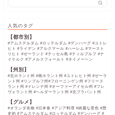
人気のタグ
【都市別】
#アムステルダム
#ロッテルダム
#デンハーグ
#ユトレ
ヒト
#ライデン
#アルクマール
#ハーレム
#マースト
リヒト
#ゼーランド
#テッセル島
#ティルブルフ
#ナ
イケルク
#アメルスフォールト
#ネイメーヘン
【州別】
#北ホラント州 #南ホラント州 #ユトレヒト州 #ゼーラ
ント州 #リンブルフ州#フローニンゲン州 #フリース
ラント州 #ドレンテ州 #オーファーアイセル州 #フレ
ヴォラント州 #ヘルダーラント州 #北ブラバント州
【グルメ】
#オランダ名物
#日本食
#アジア料理
#綺麗な景色
#歴
史的
#アムステルダム
#ロッテルダム
#デンハーグ
#