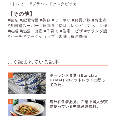
ユトレヒト
#ブラバンド州
#タピオカ
【その他】
#観光
#生活情報
#美容
#ワーホリ
#お買い物
#お土産
#多国籍スーパー
#日本食
#掃除
#レシピ
#文化・音楽
#結婚
#妊娠・出産
#子育て
#住宅・ビザ
#オランダ語
#ビーチ
#ワークショップ
#趣味
#移住準備
よく読まれている記事
1
ポーランド食器（Bunzlau
Castel）のアウトレットに行っ
てみた。
2
海外在住者必見。在蘭中国人が実
際使っている中華系調味料。