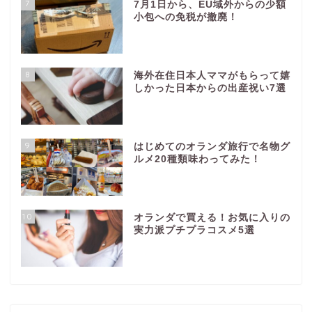
7
7月1日から、EU域外からの少額
小包への免税が撤廃！
8
海外在住日本人ママがもらって嬉
しかった日本からの出産祝い7選
9
はじめてのオランダ旅行で名物グ
ルメ20種類味わってみた！
10
オランダで買える！お気に入りの
実力派プチプラコスメ5選