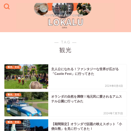
― TAG ―
観光
観光、文化
主人公になれる！ファンタジーな世界が広がる
「Castle Fest」に行ってきた
2024年8月6日
観光、文化
オランダの自然を満喫！地元民に愛されるアムス
テル公園に行ってみた
2024年7月31日
観光、文化
【期間限定】オランダで話題の映えスポット「小
便白熊」を見に行ってきた！