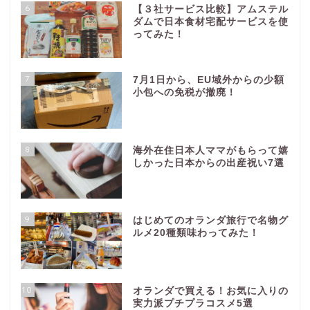
6
【３社サービス比較】アムステル
ダムで日本食材宅配サービスを使
ってみた！
7
7月1日から、EU域外からの少額
小包への免税が撤廃！
8
海外在住日本人ママがもらって嬉
しかった日本からの出産祝い7選
9
はじめてのオランダ旅行で名物グ
ルメ20種類味わってみた！
10
オランダで買える！お気に入りの
実力派プチプラコスメ5選