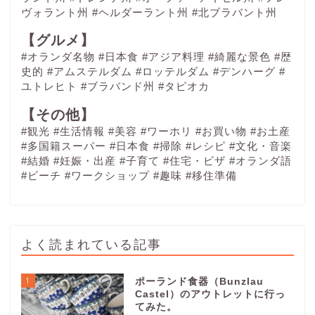
ヴォラント州 #ヘルダーラント州 #北ブラバント州
【グルメ】
#オランダ名物
#日本食
#アジア料理
#綺麗な景色
#歴
史的
#アムステルダム
#ロッテルダム
#デンハーグ
#
ユトレヒト
#ブラバンド州
#タピオカ
【その他】
#観光
#生活情報
#美容
#ワーホリ
#お買い物
#お土産
#多国籍スーパー
#日本食
#掃除
#レシピ
#文化・音楽
#結婚
#妊娠・出産
#子育て
#住宅・ビザ
#オランダ語
#ビーチ
#ワークショップ
#趣味
#移住準備
よく読まれている記事
1
ポーランド食器（Bunzlau
Castel）のアウトレットに行っ
てみた。