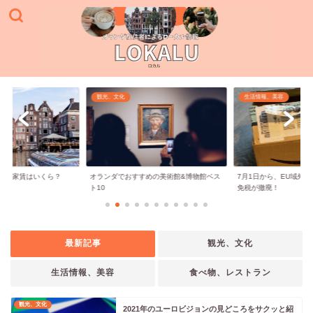
観光、文化
生活情報、美容
宅の家賃はいくら？
オランダでおすすめの美術館&博物館ベス
7月1日から、EU域外
.
ト10
免税が撤廃！
最新記事
観光、文化
生活情報、美容
食べ物、レストラン
観光、文化
2021年のユーロビジョンの見どころをサクッと紹